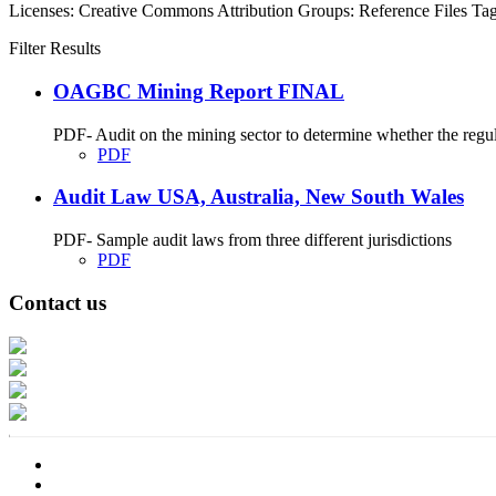
Licenses:
Creative Commons Attribution
Groups:
Reference Files
Tag
Filter Results
OAGBC Mining Report FINAL
PDF- Audit on the mining sector to determine whether the regu
PDF
Audit Law USA, Australia, New South Wales
PDF- Sample audit laws from three different jurisdictions
PDF
Contact us
Address: Ашигт малтмал, газрын тосны газар, Монгол Улс, Улаанбаатар хо
Факс: 976-11-310370
Вэб админ: 976-51-263915
Цахим шуудан: info@mrpam.gov.mn