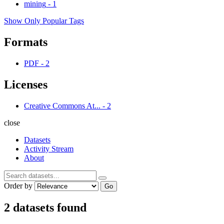
mining
-
1
Show Only Popular Tags
Formats
PDF
-
2
Licenses
Creative Commons At...
-
2
close
Datasets
Activity Stream
About
Order by
Go
2 datasets found