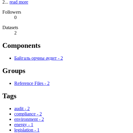
2...
read more
Followers
0
Datasets
2
Components
Байгаль орчны аудит
-
2
Groups
Reference Files
-
2
Tags
audit
-
2
compliance
-
2
environment
-
2
energy
-
1
legislation
-
1