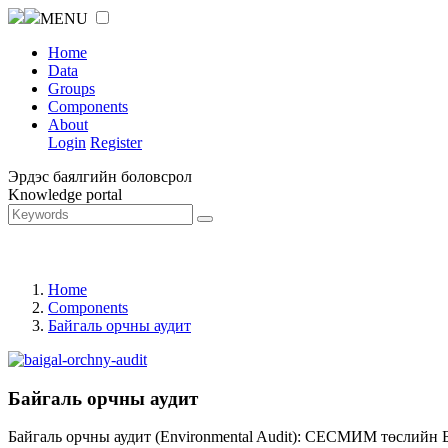
MENU
Home
Data
Groups
Components
About
Login
Register
Эрдэс баялгийн боловсрол
Knowledge portal
Home
Components
Байгаль орчны аудит
Байгаль орчны аудит
Байгаль орчны аудит (Environmental Audit): СЕСМИМ төслийн 