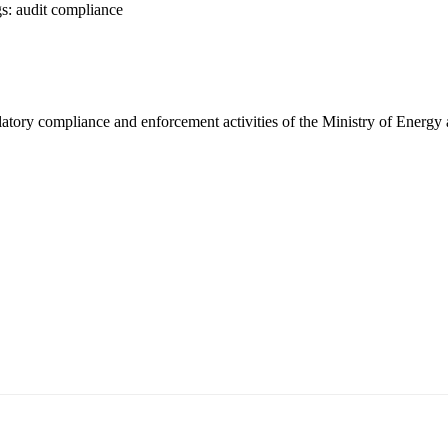
s:
audit
compliance
latory compliance and enforcement activities of the Ministry of Energy
т 15170, Чингэлтэй дүүрэг, Барилгачдын талбай-3, Засгийн газрын XII байр, б