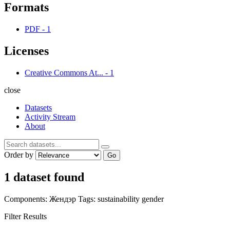
Formats
PDF
-
1
Licenses
Creative Commons At...
-
1
close
Datasets
Activity Stream
About
Order by
Go
1 dataset found
Components:
Жендэр
Tags:
sustainability
gender
Filter Results