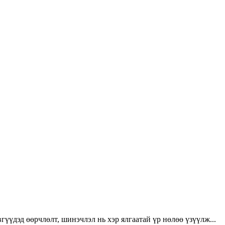
үүдэд өөрчлөлт, шинэчлэл нь хэр ялгаатай үр нөлөө үзүүлж...