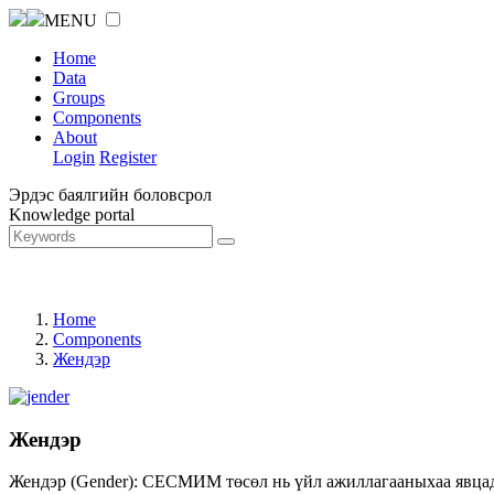
MENU
Home
Data
Groups
Components
About
Login
Register
Эрдэс баялгийн боловсрол
Knowledge portal
Home
Components
Жендэр
Жендэр
Жендэр (Gender): СЕСМИМ төсөл нь үйл ажиллагааныхаа явцад ж