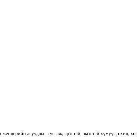
ендерийн асуудлыг тусгаж, эрэгтэй, эмэгтэй хүмүүс, охид, хөвг