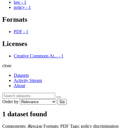
law
-
1
policy
-
1
Formats
PDF
-
1
Licenses
Creative Commons At...
-
1
close
Datasets
Activity Stream
About
Order by
Go
1 dataset found
Components:
Жендэр
Formats:
PDF
Tags:
policy
discrimination