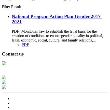
Filter Results
National Program Action Plan Gender 2017-
2021
PDF- Mongolian law to establish the legal basis for the
creation of conditions to ensure gender equality in political,
legal, economic, social, cultural and family relations,...
PDF
Contact us
Address: Ашигт малтмал, газрын тосны газар, Монгол Улс, Улаанбаатар
хот 15170, Чингэлтэй дүүрэг, Барилгачдын талбай-3, Засгийн газрын XII
байр, баруун жигүүр
Факс: 976-11-310370
Вэб админ: 976-51-263915
Цахим шуудан: info@mrpam.gov.mn