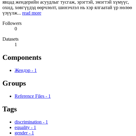
явцад жендерийн асуудлыг тусгаж, эрэгтэй, эмэгтэй хүмүүс,
охид, хөвгүүдэд өөрчлөлт, шинэчлэл нь хэр ялгаатай үр нөлөө
үзүүлж...
read more
Followers
0
Datasets
1
Components
Жендэр
-
1
Groups
Reference Files
-
1
Tags
discrimination
-
1
equality
-
1
gender
-
1