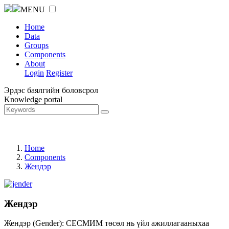
MENU
Home
Data
Groups
Components
About
Login
Register
Эрдэс баялгийн боловсрол
Knowledge portal
Home
Components
Жендэр
Жендэр
Жендэр (Gender): СЕСМИМ төсөл нь үйл ажиллагааныхаа