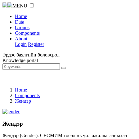
MENU
Home
Data
Groups
Components
About
Login
Register
Эрдэс баялгийн боловсрол
Knowledge portal
Home
Components
Жендэр
Жендэр
Жендэр (Gender): СЕСМИМ төсөл нь үйл ажиллагааныхаа