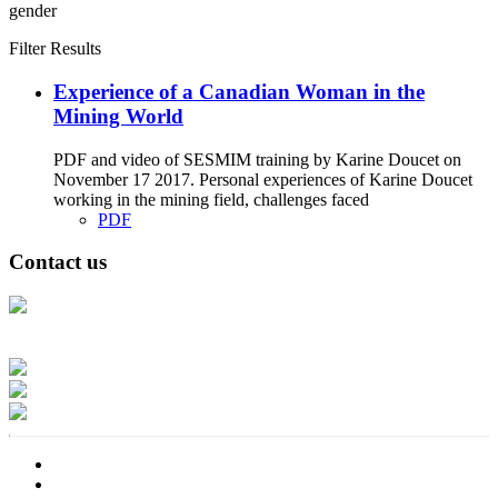
gender
Filter Results
Experience of a Canadian Woman in the
Mining World
PDF and video of SESMIM training by Karine Doucet on
November 17 2017. Personal experiences of Karine Doucet
working in the mining field, challenges faced
PDF
Contact us
Address: Ашигт малтмал, газрын тосны газар, Монгол Улс, Улаанбаатар
хот 15170, Чингэлтэй дүүрэг, Барилгачдын талбай-3, Засгийн газрын XII
байр, баруун жигүүр
Факс: 976-11-310370
Вэб админ: 976-51-263915
Цахим шуудан: info@mrpam.gov.mn