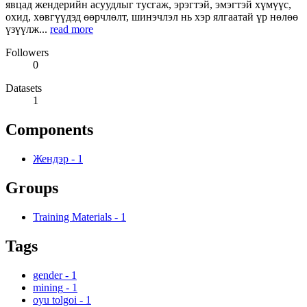
явцад жендерийн асуудлыг тусгаж, эрэгтэй, эмэгтэй хүмүүс,
охид, хөвгүүдэд өөрчлөлт, шинэчлэл нь хэр ялгаатай үр нөлөө
үзүүлж...
read more
Followers
0
Datasets
1
Components
Жендэр
-
1
Groups
Training Materials
-
1
Tags
gender
-
1
mining
-
1
oyu tolgoi
-
1