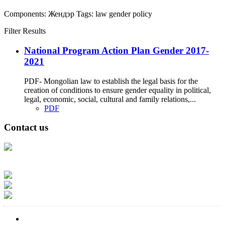
Components:
Жендэр
Tags:
law
gender
policy
Filter Results
National Program Action Plan Gender 2017-
2021
PDF- Mongolian law to establish the legal basis for the
creation of conditions to ensure gender equality in political,
legal, economic, social, cultural and family relations,...
PDF
Contact us
Address: Ашигт малтмал, газрын тосны газар, Монгол Улс, Улаанбаатар
хот 15170, Чингэлтэй дүүрэг, Барилгачдын талбай-3, Засгийн газрын XII
байр, баруун жигүүр
Факс: 976-11-310370
Вэб админ: 976-51-263915
Цахим шуудан: info@mrpam.gov.mn