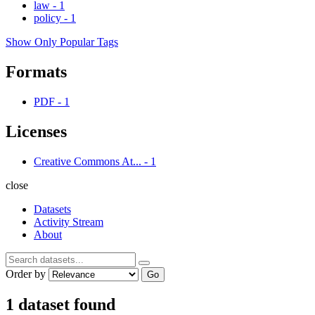
law
-
1
policy
-
1
Show Only Popular Tags
Formats
PDF
-
1
Licenses
Creative Commons At...
-
1
close
Datasets
Activity Stream
About
Order by
Go
1 dataset found