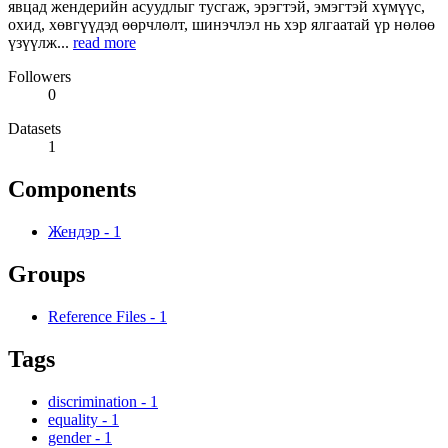
явцад жендерийн асуудлыг тусгаж, эрэгтэй, эмэгтэй хүмүүс,
охид, хөвгүүдэд өөрчлөлт, шинэчлэл нь хэр ялгаатай үр нөлөө
үзүүлж...
read more
Followers
0
Datasets
1
Components
Жендэр
-
1
Groups
Reference Files
-
1
Tags
discrimination
-
1
equality
-
1
gender
-
1