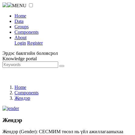
MENU
Home
Data
Groups
Components
About
Login
Register
Эрдэс баялгийн боловсрол
Knowledge portal
Home
Components
Жендэр
Жендэр
Жендэр (Gender): СЕСМИМ төсөл нь үйл ажиллагааныхаа