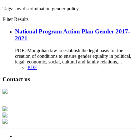
Tags:
law
discrimination
gender
policy
Filter Results
National Program Action Plan Gender 2017-
2021
PDF- Mongolian law to establish the legal basis for the
creation of conditions to ensure gender equality in political,
legal, economic, social, cultural and family relations,...
PDF
Contact us
Address: Ашигт малтмал, газрын тосны газар, Монгол Улс, Улаанбаатар
хот 15170, Чингэлтэй дүүрэг, Барилгачдын талбай-3, Засгийн газрын XII
байр, баруун жигүүр
Факс: 976-11-310370
Вэб админ: 976-51-263915
Цахим шуудан: info@mrpam.gov.mn