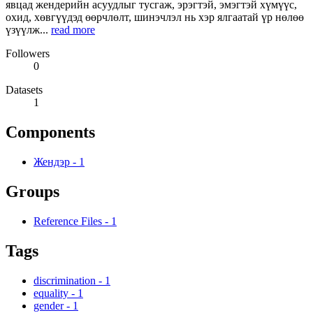
явцад жендерийн асуудлыг тусгаж, эрэгтэй, эмэгтэй хүмүүс,
охид, хөвгүүдэд өөрчлөлт, шинэчлэл нь хэр ялгаатай үр нөлөө
үзүүлж...
read more
Followers
0
Datasets
1
Components
Жендэр
-
1
Groups
Reference Files
-
1
Tags
discrimination
-
1
equality
-
1
gender
-
1