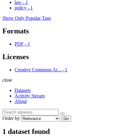
law
-
1
policy
-
1
Show Only Popular Tags
Formats
PDF
-
1
Licenses
Creative Commons At...
-
1
close
Datasets
Activity Stream
About
Order by
Go
1 dataset found