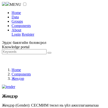
MENU
Home
Data
Groups
Components
About
Login
Register
Эрдэс баялгийн боловсрол
Knowledge portal
Home
Components
Жендэр
Жендэр
Жендэр (Gender): СЕСМИМ төсөл нь үйл ажиллагааныхаа