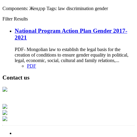
Components:
Жендэр
Tags:
law
discrimination
gender
Filter Results
National Program Action Plan Gender 2017-
2021
PDF- Mongolian law to establish the legal basis for the
creation of conditions to ensure gender equality in political,
legal, economic, social, cultural and family relations,...
PDF
Contact us
Address: Ашигт малтмал, газрын тосны газар, Монгол Улс, Улаанбаатар
хот 15170, Чингэлтэй дүүрэг, Барилгачдын талбай-3, Засгийн газрын XII
байр, баруун жигүүр
Факс: 976-11-310370
Вэб админ: 976-51-263915
Цахим шуудан: info@mrpam.gov.mn