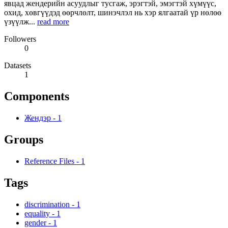
явцад жендерийн асуудлыг тусгаж, эрэгтэй, эмэгтэй хүмүүс,
охид, хөвгүүдэд өөрчлөлт, шинэчлэл нь хэр ялгаатай үр нөлөө
үзүүлж...
read more
Followers
0
Datasets
1
Components
Жендэр
-
1
Groups
Reference Files
-
1
Tags
discrimination
-
1
equality
-
1
gender
-
1