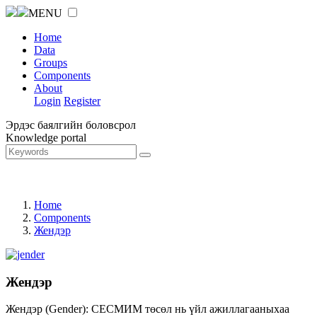
MENU
Home
Data
Groups
Components
About
Login
Register
Эрдэс баялгийн боловсрол
Knowledge portal
Home
Components
Жендэр
Жендэр
Жендэр (Gender): СЕСМИМ төсөл нь үйл ажиллагааныхаа