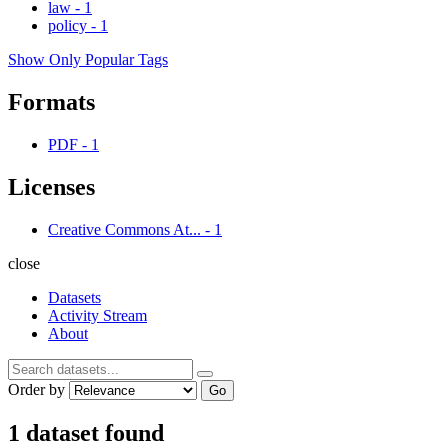
law
-
1
policy
-
1
Show Only Popular Tags
Formats
PDF
-
1
Licenses
Creative Commons At...
-
1
close
Datasets
Activity Stream
About
Order by
Go
1 dataset found