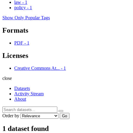
law
-
1
policy
-
1
Show Only Popular Tags
Formats
PDF
-
1
Licenses
Creative Commons At...
-
1
close
Datasets
Activity Stream
About
Order by
Go
1 dataset found