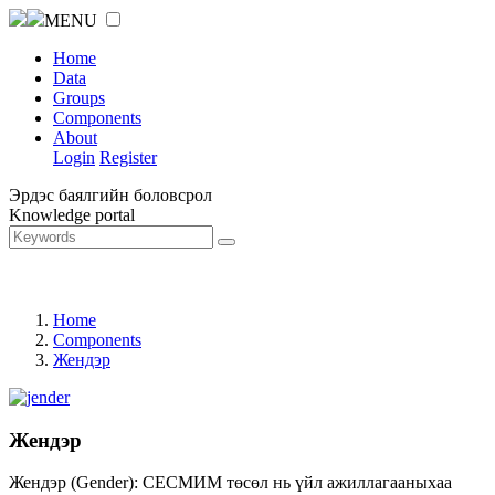
MENU
Home
Data
Groups
Components
About
Login
Register
Эрдэс баялгийн боловсрол
Knowledge portal
Home
Components
Жендэр
Жендэр
Жендэр (Gender): СЕСМИМ төсөл нь үйл ажиллагааныхаа