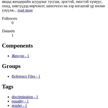
явцад жендерийн асуудлыг тусгаж, эрэгтэй, эмэгтэй хүмүүс,
охид, хөвгүүдэд өөрчлөлт, шинэчлэл нь хэр ялгаатай үр нөлөө
үзүүлж...
read more
Followers
0
Datasets
1
Components
Жендэр
-
1
Groups
Reference Files
-
1
Tags
discrimination
-
1
equality
-
1
gender
-
1