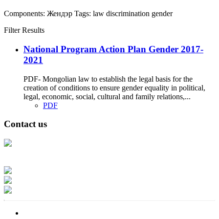
Components:
Жендэр
Tags:
law
discrimination
gender
Filter Results
National Program Action Plan Gender 2017-
2021
PDF- Mongolian law to establish the legal basis for the
creation of conditions to ensure gender equality in political,
legal, economic, social, cultural and family relations,...
PDF
Contact us
Address: Ашигт малтмал, газрын тосны газар, Монгол Улс, Улаанбаатар
хот 15170, Чингэлтэй дүүрэг, Барилгачдын талбай-3, Засгийн газрын XII
байр, баруун жигүүр
Факс: 976-11-310370
Вэб админ: 976-51-263915
Цахим шуудан: info@mrpam.gov.mn