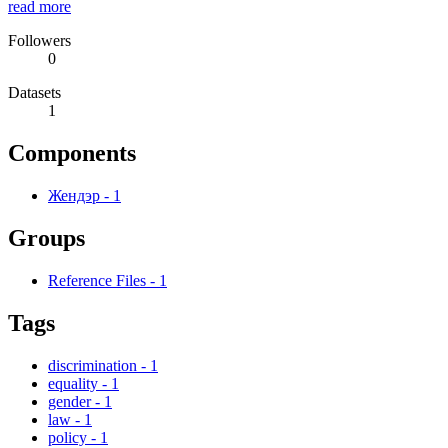
read more
Followers
0
Datasets
1
Components
Жендэр
-
1
Groups
Reference Files
-
1
Tags
discrimination
-
1
equality
-
1
gender
-
1
law
-
1
policy
-
1