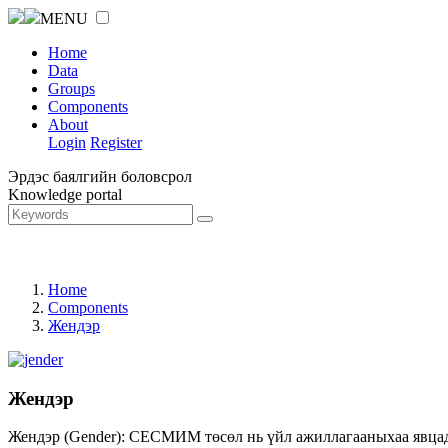
MENU
Home
Data
Groups
Components
About
Login
Register
Эрдэс баялгийн боловсрол
Knowledge portal
Home
Components
Жендэр
Жендэр
Жендэр (Gender): СЕСМИМ төсөл нь үйл ажиллагааныхаа явцад ж