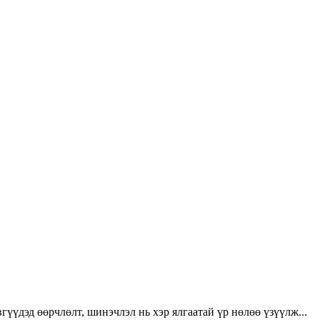
үүдэд өөрчлөлт, шинэчлэл нь хэр ялгаатай үр нөлөө үзүүлж...