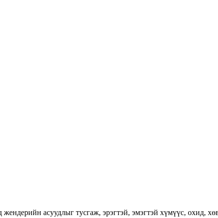
ендерийн асуудлыг тусгаж, эрэгтэй, эмэгтэй хүмүүс, охид, хөвг