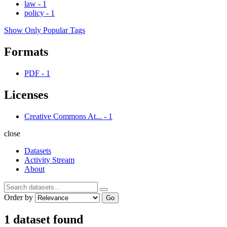
law
-
1
policy
-
1
Show Only Popular Tags
Formats
PDF
-
1
Licenses
Creative Commons At...
-
1
close
Datasets
Activity Stream
About
Order by
Go
1 dataset found