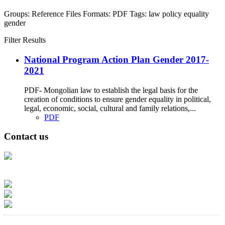
Groups:
Reference Files
Formats:
PDF
Tags:
law
policy
equality
gender
Filter Results
National Program Action Plan Gender 2017-
2021
PDF- Mongolian law to establish the legal basis for the
creation of conditions to ensure gender equality in political,
legal, economic, social, cultural and family relations,...
PDF
Contact us
Address: Ашигт малтмал, газрын тосны газар, Монгол Улс, Улаанбаатар
хот 15170, Чингэлтэй дүүрэг, Барилгачдын талбай-3, Засгийн газрын XII
байр, баруун жигүүр
Факс: 976-11-310370
Вэб админ: 976-51-263915
Цахим шуудан: info@mrpam.gov.mn