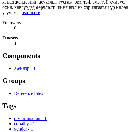
явцад жендерийн асуудлыг тусгаж, эрэгтэй, эмэгтэй хүмүүс,
охид, хөвгүүдэд өөрчлөлт, шинэчлэл нь хэр ялгаатай үр нөлөө
үзүүлж...
read more
Followers
0
Datasets
1
Components
Жендэр
-
1
Groups
Reference Files
-
1
Tags
discrimination
-
1
equality
-
1
gender
-
1