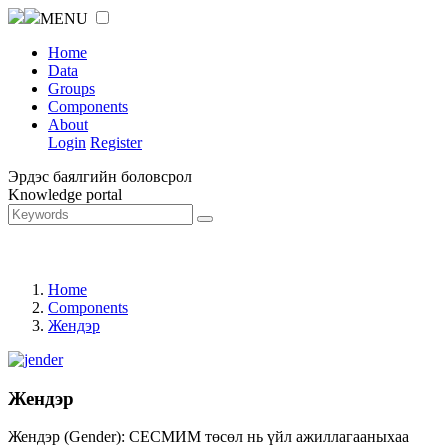
MENU
Home
Data
Groups
Components
About
Login
Register
Эрдэс баялгийн боловсрол
Knowledge portal
Home
Components
Жендэр
Жендэр
Жендэр (Gender): СЕСМИМ төсөл нь үйл ажиллагааныхаа