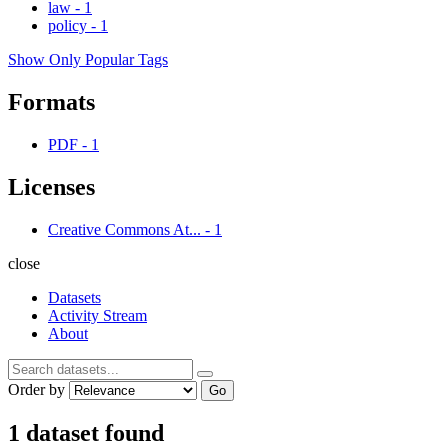
law
-
1
policy
-
1
Show Only Popular Tags
Formats
PDF
-
1
Licenses
Creative Commons At...
-
1
close
Datasets
Activity Stream
About
Order by
Go
1 dataset found