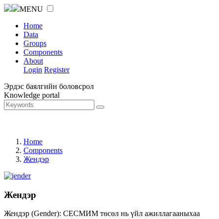
MENU
Home
Data
Groups
Components
About
Login
Register
Эрдэс баялгийн боловсрол
Knowledge portal
Home
Components
Жендэр
Жендэр
Жендэр (Gender): СЕСМИМ төсөл нь үйл ажиллагааныхаа