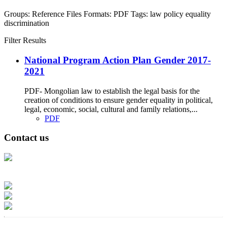
Groups:
Reference Files
Formats:
PDF
Tags:
law
policy
equality
discrimination
Filter Results
National Program Action Plan Gender 2017-
2021
PDF- Mongolian law to establish the legal basis for the
creation of conditions to ensure gender equality in political,
legal, economic, social, cultural and family relations,...
PDF
Contact us
Address: Ашигт малтмал, газрын тосны газар, Монгол Улс, Улаанбаатар
хот 15170, Чингэлтэй дүүрэг, Барилгачдын талбай-3, Засгийн газрын XII
байр, баруун жигүүр
Факс: 976-11-310370
Вэб админ: 976-51-263915
Цахим шуудан: info@mrpam.gov.mn