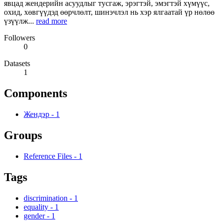
явцад жендерийн асуудлыг тусгаж, эрэгтэй, эмэгтэй хүмүүс,
охид, хөвгүүдэд өөрчлөлт, шинэчлэл нь хэр ялгаатай үр нөлөө
үзүүлж...
read more
Followers
0
Datasets
1
Components
Жендэр
-
1
Groups
Reference Files
-
1
Tags
discrimination
-
1
equality
-
1
gender
-
1