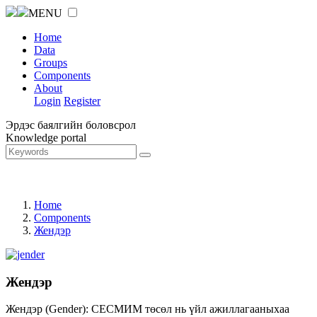
MENU
Home
Data
Groups
Components
About
Login
Register
Эрдэс баялгийн боловсрол
Knowledge portal
Home
Components
Жендэр
Жендэр
Жендэр (Gender): СЕСМИМ төсөл нь үйл ажиллагааныхаа