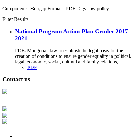
Components:
Жендэр
Formats:
PDF
Tags:
law
policy
Filter Results
National Program Action Plan Gender 2017-
2021
PDF- Mongolian law to establish the legal basis for the
creation of conditions to ensure gender equality in political,
legal, economic, social, cultural and family relations,...
PDF
Contact us
Address: Ашигт малтмал, газрын тосны газар, Монгол Улс, Улаанбаатар
хот 15170, Чингэлтэй дүүрэг, Барилгачдын талбай-3, Засгийн газрын XII
байр, баруун жигүүр
Факс: 976-11-310370
Вэб админ: 976-51-263915
Цахим шуудан: info@mrpam.gov.mn