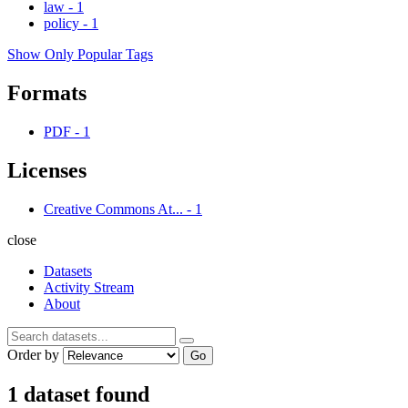
law
-
1
policy
-
1
Show Only Popular Tags
Formats
PDF
-
1
Licenses
Creative Commons At...
-
1
close
Datasets
Activity Stream
About
Order by
Go
1 dataset found