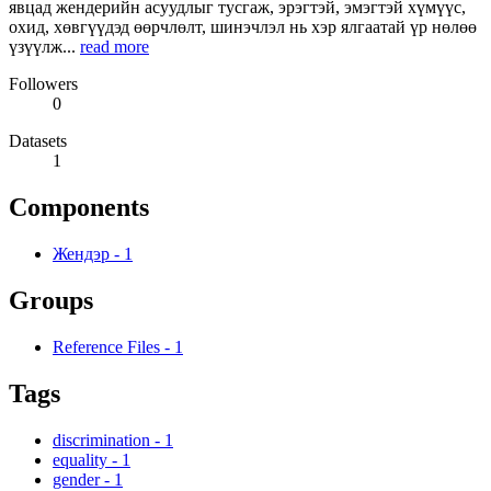
явцад жендерийн асуудлыг тусгаж, эрэгтэй, эмэгтэй хүмүүс,
охид, хөвгүүдэд өөрчлөлт, шинэчлэл нь хэр ялгаатай үр нөлөө
үзүүлж...
read more
Followers
0
Datasets
1
Components
Жендэр
-
1
Groups
Reference Files
-
1
Tags
discrimination
-
1
equality
-
1
gender
-
1