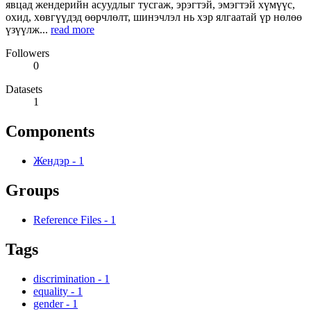
явцад жендерийн асуудлыг тусгаж, эрэгтэй, эмэгтэй хүмүүс,
охид, хөвгүүдэд өөрчлөлт, шинэчлэл нь хэр ялгаатай үр нөлөө
үзүүлж...
read more
Followers
0
Datasets
1
Components
Жендэр
-
1
Groups
Reference Files
-
1
Tags
discrimination
-
1
equality
-
1
gender
-
1