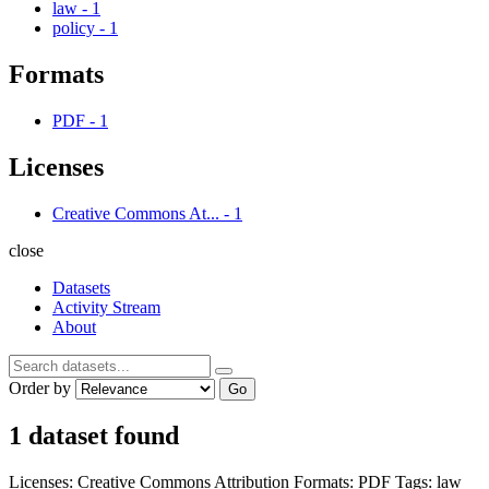
law
-
1
policy
-
1
Formats
PDF
-
1
Licenses
Creative Commons At...
-
1
close
Datasets
Activity Stream
About
Order by
Go
1 dataset found
Licenses:
Creative Commons Attribution
Formats:
PDF
Tags:
law