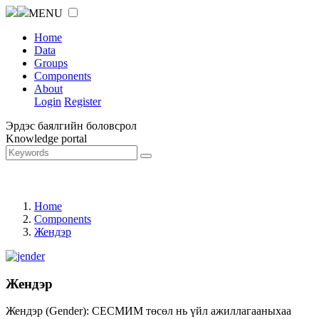
MENU
Home
Data
Groups
Components
About
Login
Register
Эрдэс баялгийн боловсрол
Knowledge portal
Home
Components
Жендэр
Жендэр
Жендэр (Gender): СЕСМИМ төсөл нь үйл ажиллагааныхаа