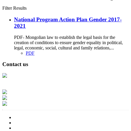
Filter Results
National Program Action Plan Gender 2017-
2021
PDF- Mongolian law to establish the legal basis for the
creation of conditions to ensure gender equality in political,
legal, economic, social, cultural and family relations,...
PDF
Contact us
Address: Ашигт малтмал, газрын тосны газар, Монгол Улс, Улаанбаатар
хот 15170, Чингэлтэй дүүрэг, Барилгачдын талбай-3, Засгийн газрын XII
байр, баруун жигүүр
Факс: 976-11-310370
Вэб админ: 976-51-263915
Цахим шуудан: info@mrpam.gov.mn