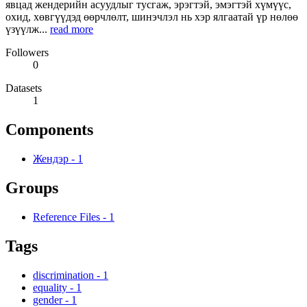
явцад жендерийн асуудлыг тусгаж, эрэгтэй, эмэгтэй хүмүүс,
охид, хөвгүүдэд өөрчлөлт, шинэчлэл нь хэр ялгаатай үр нөлөө
үзүүлж...
read more
Followers
0
Datasets
1
Components
Жендэр
-
1
Groups
Reference Files
-
1
Tags
discrimination
-
1
equality
-
1
gender
-
1