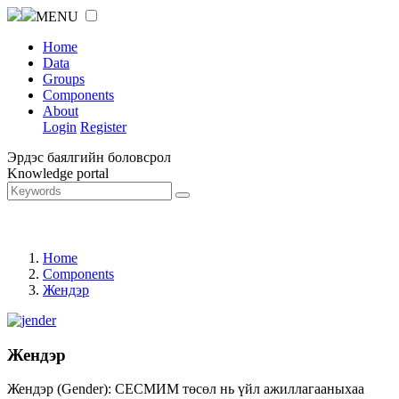
MENU
Home
Data
Groups
Components
About
Login
Register
Эрдэс баялгийн боловсрол
Knowledge portal
Home
Components
Жендэр
Жендэр
Жендэр (Gender): СЕСМИМ төсөл нь үйл ажиллагааныхаа