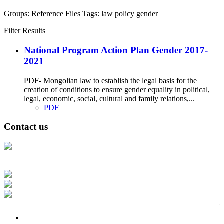
Groups:
Reference Files
Tags:
law
policy
gender
Filter Results
National Program Action Plan Gender 2017-
2021
PDF- Mongolian law to establish the legal basis for the
creation of conditions to ensure gender equality in political,
legal, economic, social, cultural and family relations,...
PDF
Contact us
Address: Ашигт малтмал, газрын тосны газар, Монгол Улс, Улаанбаатар
хот 15170, Чингэлтэй дүүрэг, Барилгачдын талбай-3, Засгийн газрын XII
байр, баруун жигүүр
Факс: 976-11-310370
Вэб админ: 976-51-263915
Цахим шуудан: info@mrpam.gov.mn