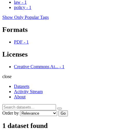
law
-
1
policy
-
1
Show Only Popular Tags
Formats
PDF
-
1
Licenses
Creative Commons At...
-
1
close
Datasets
Activity Stream
About
Order by
Go
1 dataset found