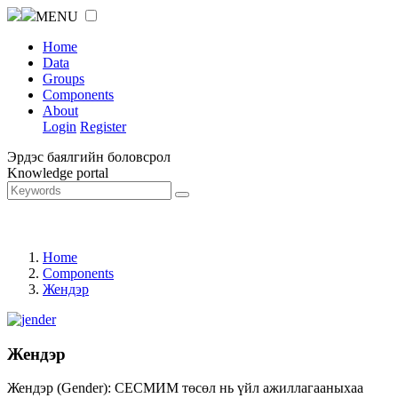
MENU
Home
Data
Groups
Components
About
Login
Register
Эрдэс баялгийн боловсрол
Knowledge portal
Home
Components
Жендэр
Жендэр
Жендэр (Gender): СЕСМИМ төсөл нь үйл ажиллагааныхаа