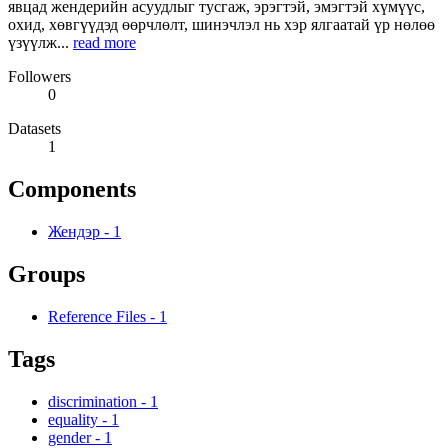
явцад жендерийн асуудлыг тусгаж, эрэгтэй, эмэгтэй хүмүүс,
охид, хөвгүүдэд өөрчлөлт, шинэчлэл нь хэр ялгаатай үр нөлөө
үзүүлж...
read more
Followers
0
Datasets
1
Components
Жендэр
-
1
Groups
Reference Files
-
1
Tags
discrimination
-
1
equality
-
1
gender
-
1