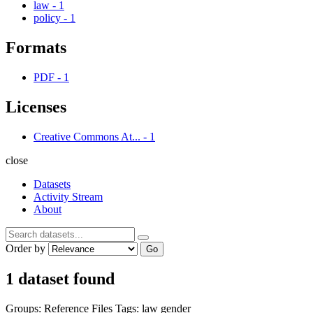
law
-
1
policy
-
1
Formats
PDF
-
1
Licenses
Creative Commons At...
-
1
close
Datasets
Activity Stream
About
Order by
Go
1 dataset found
Groups:
Reference Files
Tags:
law
gender