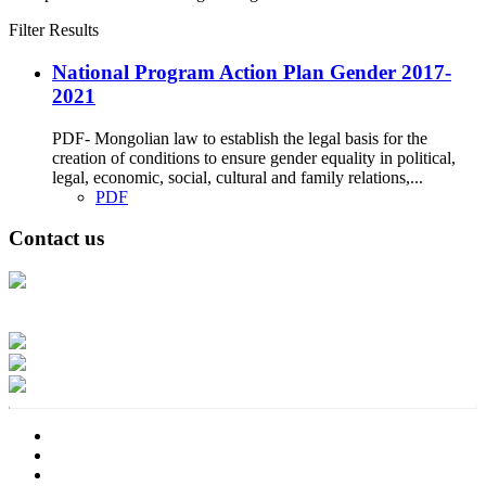
Filter Results
National Program Action Plan Gender 2017-
2021
PDF- Mongolian law to establish the legal basis for the
creation of conditions to ensure gender equality in political,
legal, economic, social, cultural and family relations,...
PDF
Contact us
Address: Ашигт малтмал, газрын тосны газар, Монгол Улс, Улаанбаатар
хот 15170, Чингэлтэй дүүрэг, Барилгачдын талбай-3, Засгийн газрын XII
байр, баруун жигүүр
Факс: 976-11-310370
Вэб админ: 976-51-263915
Цахим шуудан: info@mrpam.gov.mn