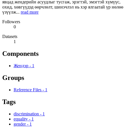
явцад жендерийн асуудлыг тусгаж, эрэгтэй, эмэгтэй хүмүүс,
охид, хөвгүүдэд өөрчлөлт, шинэчлэл нь хэр ялгаатай үр нөлөө
үзүүлж...
read more
Followers
0
Datasets
1
Components
Жендэр
-
1
Groups
Reference Files
-
1
Tags
discrimination
-
1
equality
-
1
gender
-
1