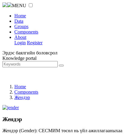
MENU
Home
Data
Groups
Components
About
Login
Register
Эрдэс баялгийн боловсрол
Knowledge portal
Home
Components
Жендэр
Жендэр
Жендэр (Gender): СЕСМИМ төсөл нь үйл ажиллагааныхаа