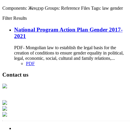
Components:
Жендэр
Groups:
Reference Files
Tags:
law
gender
Filter Results
National Program Action Plan Gender 2017-
2021
PDF- Mongolian law to establish the legal basis for the
creation of conditions to ensure gender equality in political,
legal, economic, social, cultural and family relations,...
PDF
Contact us
Address: Ашигт малтмал, газрын тосны газар, Монгол Улс, Улаанбаатар
хот 15170, Чингэлтэй дүүрэг, Барилгачдын талбай-3, Засгийн газрын XII
байр, баруун жигүүр
Факс: 976-11-310370
Вэб админ: 976-51-263915
Цахим шуудан: info@mrpam.gov.mn