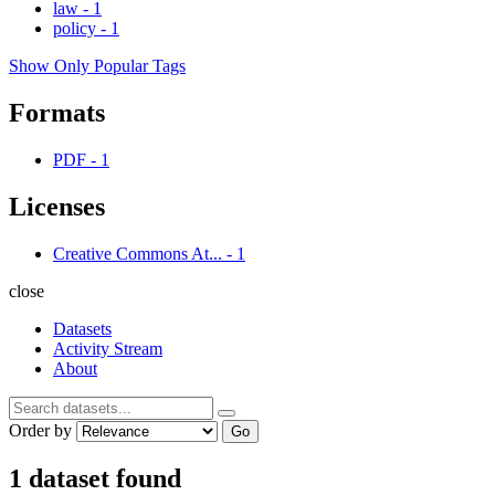
law
-
1
policy
-
1
Show Only Popular Tags
Formats
PDF
-
1
Licenses
Creative Commons At...
-
1
close
Datasets
Activity Stream
About
Order by
Go
1 dataset found