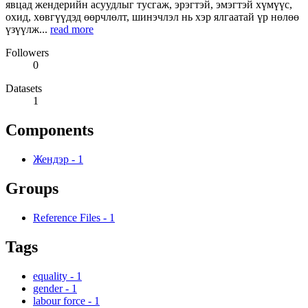
явцад жендерийн асуудлыг тусгаж, эрэгтэй, эмэгтэй хүмүүс,
охид, хөвгүүдэд өөрчлөлт, шинэчлэл нь хэр ялгаатай үр нөлөө
үзүүлж...
read more
Followers
0
Datasets
1
Components
Жендэр
-
1
Groups
Reference Files
-
1
Tags
equality
-
1
gender
-
1
labour force
-
1