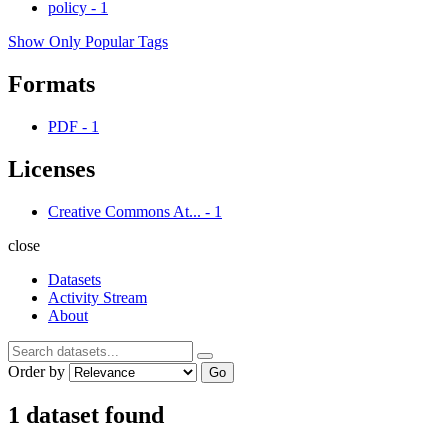
policy
-
1
Show Only Popular Tags
Formats
PDF
-
1
Licenses
Creative Commons At...
-
1
close
Datasets
Activity Stream
About
Order by
Go
1 dataset found