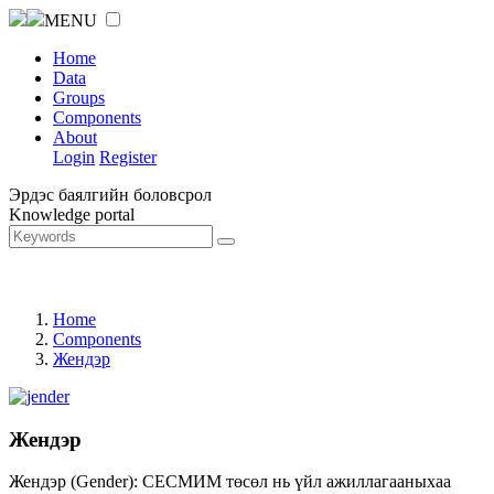
MENU
Home
Data
Groups
Components
About
Login
Register
Эрдэс баялгийн боловсрол
Knowledge portal
Home
Components
Жендэр
Жендэр
Жендэр (Gender): СЕСМИМ төсөл нь үйл ажиллагааныхаа