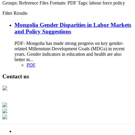
Groups:
Reference Files
Formats:
PDF
Tags:
labour force
policy
Filter Results
Mongolia Gender Disparities in Labor Markets
and Policy Suggestions
PDF- Mongolia has made strong progress on key gender-
related Millennium Development Goals (MDGs) in recent
years. Gender indicators in education and health are also
better in...
PDF
Contact us
Address: Ашигт малтмал, газрын тосны газар, Монгол Улс, Улаанбаатар
хот 15170, Чингэлтэй дүүрэг, Барилгачдын талбай-3, Засгийн газрын XII
байр, баруун жигүүр
Факс: 976-11-310370
Вэб админ: 976-51-263915
Цахим шуудан: info@mrpam.gov.mn