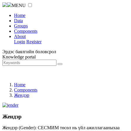
MENU
Home
Data
Groups
Components
About
Login
Register
Эрдэс баялгийн боловсрол
Knowledge portal
Home
Components
Жендэр
Жендэр
Жендэр (Gender): СЕСМИМ төсөл нь үйл ажиллагааныхаа