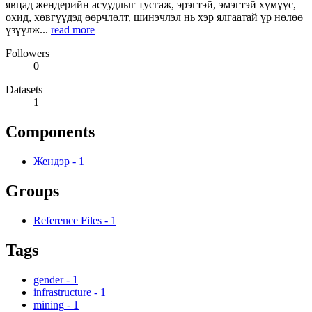
явцад жендерийн асуудлыг тусгаж, эрэгтэй, эмэгтэй хүмүүс,
охид, хөвгүүдэд өөрчлөлт, шинэчлэл нь хэр ялгаатай үр нөлөө
үзүүлж...
read more
Followers
0
Datasets
1
Components
Жендэр
-
1
Groups
Reference Files
-
1
Tags
gender
-
1
infrastructure
-
1
mining
-
1