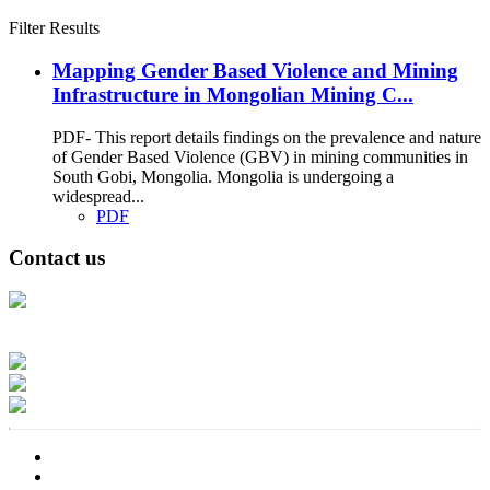
Filter Results
Mapping Gender Based Violence and Mining
Infrastructure in Mongolian Mining C...
PDF- This report details findings on the prevalence and nature
of Gender Based Violence (GBV) in mining communities in
South Gobi, Mongolia. Mongolia is undergoing a
widespread...
PDF
Contact us
Address: Ашигт малтмал, газрын тосны газар, Монгол Улс, Улаанбаатар
хот 15170, Чингэлтэй дүүрэг, Барилгачдын талбай-3, Засгийн газрын XII
байр, баруун жигүүр
Факс: 976-11-310370
Вэб админ: 976-51-263915
Цахим шуудан: info@mrpam.gov.mn