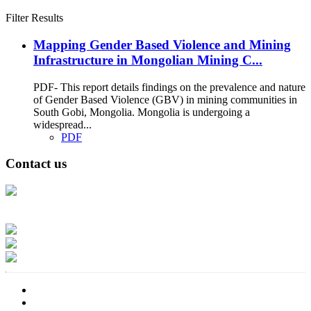
Filter Results
Mapping Gender Based Violence and Mining
Infrastructure in Mongolian Mining C...
PDF- This report details findings on the prevalence and nature
of Gender Based Violence (GBV) in mining communities in
South Gobi, Mongolia. Mongolia is undergoing a
widespread...
PDF
Contact us
Address: Ашигт малтмал, газрын тосны газар, Монгол Улс, Улаанбаатар
хот 15170, Чингэлтэй дүүрэг, Барилгачдын талбай-3, Засгийн газрын XII
байр, баруун жигүүр
Факс: 976-11-310370
Вэб админ: 976-51-263915
Цахим шуудан: info@mrpam.gov.mn