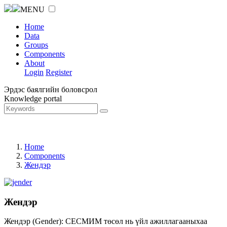
MENU
Home
Data
Groups
Components
About
Login
Register
Эрдэс баялгийн боловсрол
Knowledge portal
Home
Components
Жендэр
Жендэр
Жендэр (Gender): СЕСМИМ төсөл нь үйл ажиллагааныхаа