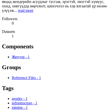
явцад жендерийн асуудлыг тусгаж, эрэгтэй, эмэгтэй хүмүүс,
охид, хөвгүүдэд өөрчлөлт, шинэчлэл нь хэр ялгаатай үр нөлөө
үзүүлж...
read more
Followers
0
Datasets
1
Components
Жендэр
-
1
Groups
Reference Files
-
1
Tags
gender
-
1
infrastructure
-
1
mining
-
1