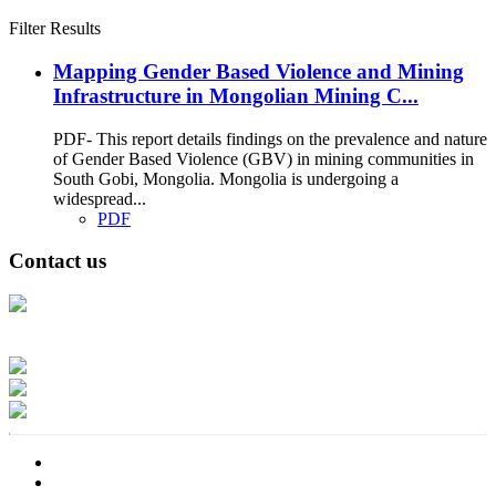
Filter Results
Mapping Gender Based Violence and Mining
Infrastructure in Mongolian Mining C...
PDF- This report details findings on the prevalence and nature
of Gender Based Violence (GBV) in mining communities in
South Gobi, Mongolia. Mongolia is undergoing a
widespread...
PDF
Contact us
Address: Ашигт малтмал, газрын тосны газар, Монгол Улс, Улаанбаатар
хот 15170, Чингэлтэй дүүрэг, Барилгачдын талбай-3, Засгийн газрын XII
байр, баруун жигүүр
Факс: 976-11-310370
Вэб админ: 976-51-263915
Цахим шуудан: info@mrpam.gov.mn