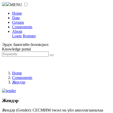
MENU
Home
Data
Groups
Components
About
Login
Register
Эрдэс баялгийн боловсрол
Knowledge portal
Home
Components
Жендэр
Жендэр
Жендэр (Gender): СЕСМИМ төсөл нь үйл ажиллагааныхаа