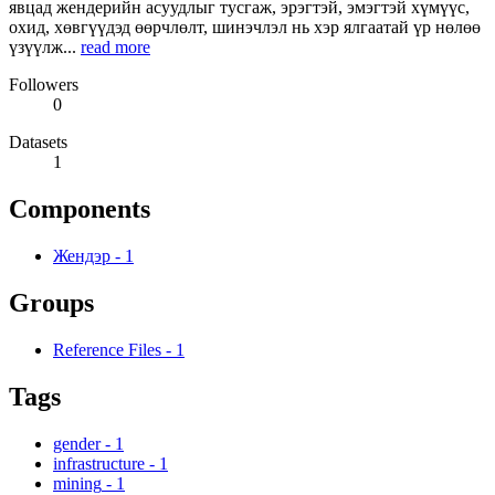
явцад жендерийн асуудлыг тусгаж, эрэгтэй, эмэгтэй хүмүүс,
охид, хөвгүүдэд өөрчлөлт, шинэчлэл нь хэр ялгаатай үр нөлөө
үзүүлж...
read more
Followers
0
Datasets
1
Components
Жендэр
-
1
Groups
Reference Files
-
1
Tags
gender
-
1
infrastructure
-
1
mining
-
1