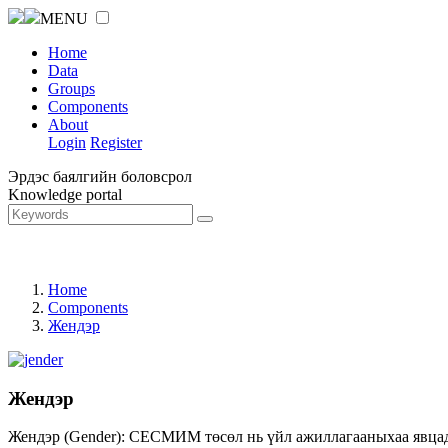
MENU
Home
Data
Groups
Components
About
Login
Register
Эрдэс баялгийн боловсрол
Knowledge portal
Home
Components
Жендэр
Жендэр
Жендэр (Gender): СЕСМИМ төсөл нь үйл ажиллагааныхаа явцад ж