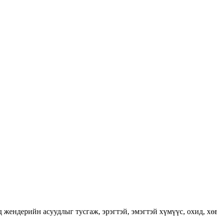
ендерийн асуудлыг тусгаж, эрэгтэй, эмэгтэй хүмүүс, охид, хөвг