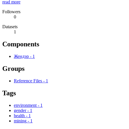
read more
Followers
0
Datasets
1
Components
Жендэр
-
1
Groups
Reference Files
-
1
Tags
environment
-
1
gender
-
1
health
-
1
mining
-
1