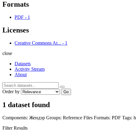
Formats
PDF
-
1
Licenses
Creative Commons At...
-
1
close
Datasets
Activity Stream
About
Order by
Go
1 dataset found
Components:
Жендэр
Groups:
Reference Files
Formats:
PDF
Tags:
h
Filter Results