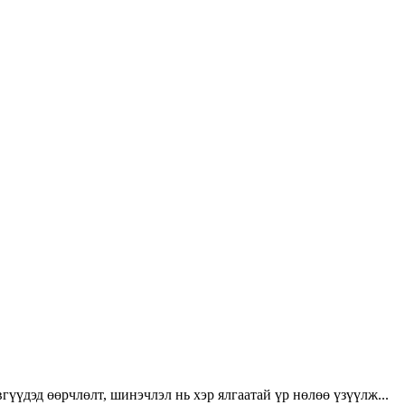
үүдэд өөрчлөлт, шинэчлэл нь хэр ялгаатай үр нөлөө үзүүлж...