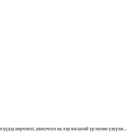
үүдэд өөрчлөлт, шинэчлэл нь хэр ялгаатай үр нөлөө үзүүлж...