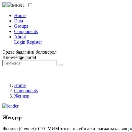
MENU
Home
Data
Groups
Components
About
Login
Register
Эрдэс баялгийн боловсрол
Knowledge portal
Home
Components
Жендэр
Жендэр
Жендэр (Gender): СЕСМИМ төсөл нь үйл ажиллагааныхаа явцад ж