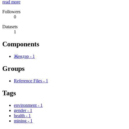
read more
Followers
0
Datasets
1
Components
Жендэр
-
1
Groups
Reference Files
-
1
Tags
environment
-
1
gender
-
1
health
-
1
mining
-
1