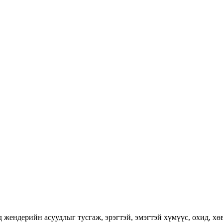
ендерийн асуудлыг тусгаж, эрэгтэй, эмэгтэй хүмүүс, охид, хөвг