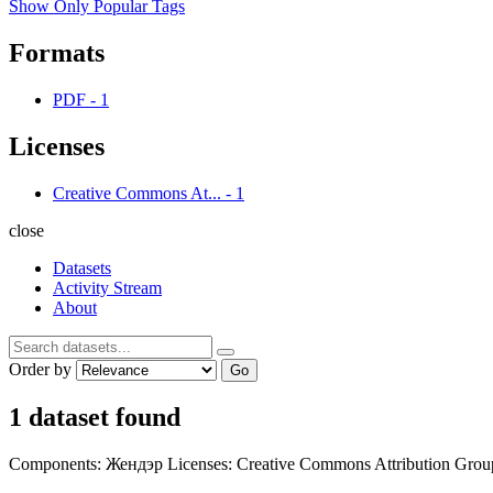
Show Only Popular Tags
Formats
PDF
-
1
Licenses
Creative Commons At...
-
1
close
Datasets
Activity Stream
About
Order by
Go
1 dataset found
Components:
Жендэр
Licenses:
Creative Commons Attribution
Grou