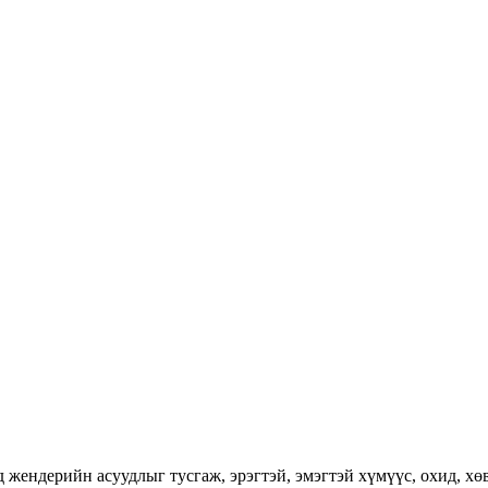
ендерийн асуудлыг тусгаж, эрэгтэй, эмэгтэй хүмүүс, охид, хөвг