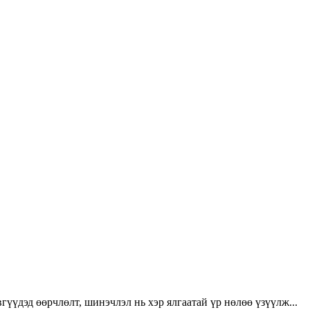
үүдэд өөрчлөлт, шинэчлэл нь хэр ялгаатай үр нөлөө үзүүлж...