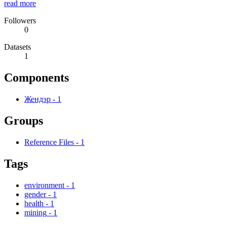
read more
Followers
0
Datasets
1
Components
Жендэр
-
1
Groups
Reference Files
-
1
Tags
environment
-
1
gender
-
1
health
-
1
mining
-
1