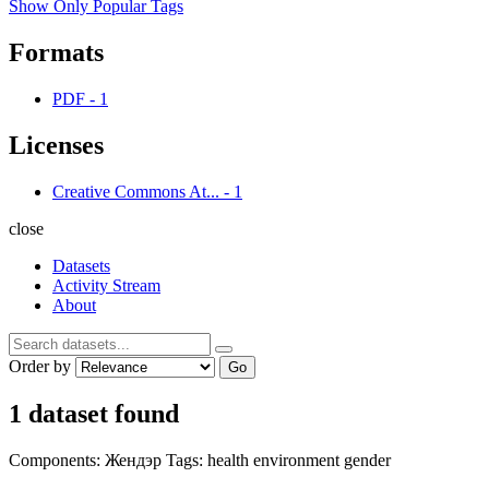
Show Only Popular Tags
Formats
PDF
-
1
Licenses
Creative Commons At...
-
1
close
Datasets
Activity Stream
About
Order by
Go
1 dataset found
Components:
Жендэр
Tags:
health
environment
gender