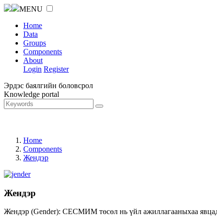
MENU
Home
Data
Groups
Components
About
Login
Register
Эрдэс баялгийн боловсрол
Knowledge portal
Home
Components
Жендэр
Жендэр
Жендэр (Gender): СЕСМИМ төсөл нь үйл ажиллагааныхаа явцад ж