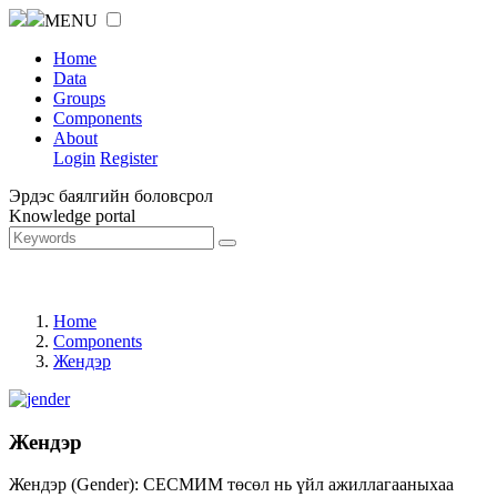
MENU
Home
Data
Groups
Components
About
Login
Register
Эрдэс баялгийн боловсрол
Knowledge portal
Home
Components
Жендэр
Жендэр
Жендэр (Gender): СЕСМИМ төсөл нь үйл ажиллагааныхаа