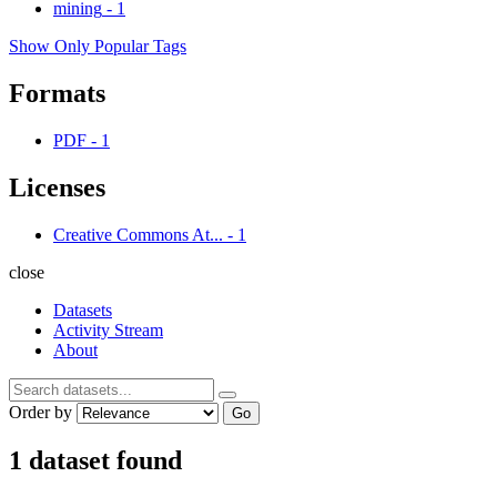
mining
-
1
Show Only Popular Tags
Formats
PDF
-
1
Licenses
Creative Commons At...
-
1
close
Datasets
Activity Stream
About
Order by
Go
1 dataset found