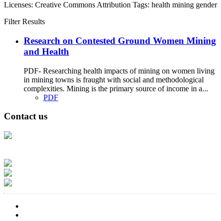
Licenses:
Creative Commons Attribution
Tags:
health
mining
gender
Filter Results
Research on Contested Ground Women Mining
and Health
PDF- Researching health impacts of mining on women living
in mining towns is fraught with social and methodological
complexities. Mining is the primary source of income in a...
PDF
Contact us
Address: Ашигт малтмал, газрын тосны газар, Монгол Улс, Улаанбаатар
хот 15170, Чингэлтэй дүүрэг, Барилгачдын талбай-3, Засгийн газрын XII
байр, баруун жигүүр
Факс: 976-11-310370
Вэб админ: 976-51-263915
Цахим шуудан: info@mrpam.gov.mn