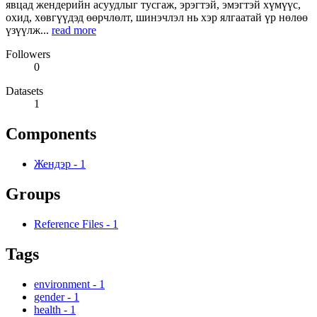
явцад жендерийн асуудлыг тусгаж, эрэгтэй, эмэгтэй хүмүүс,
охид, хөвгүүдэд өөрчлөлт, шинэчлэл нь хэр ялгаатай үр нөлөө
үзүүлж...
read more
Followers
0
Datasets
1
Components
Жендэр
-
1
Groups
Reference Files
-
1
Tags
environment
-
1
gender
-
1
health
-
1