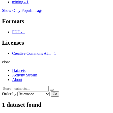
mining
-
1
Show Only Popular Tags
Formats
PDF
-
1
Licenses
Creative Commons At...
-
1
close
Datasets
Activity Stream
About
Order by
Go
1 dataset found