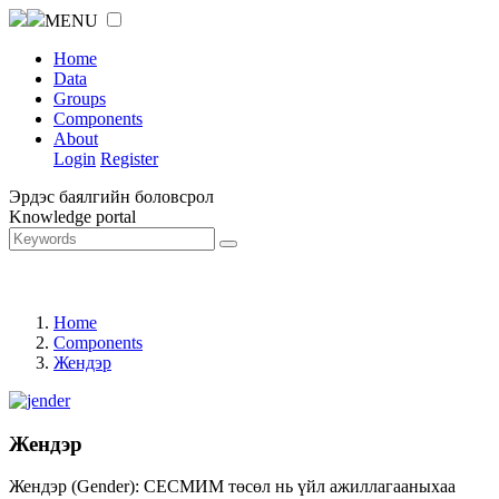
MENU
Home
Data
Groups
Components
About
Login
Register
Эрдэс баялгийн боловсрол
Knowledge portal
Home
Components
Жендэр
Жендэр
Жендэр (Gender): СЕСМИМ төсөл нь үйл ажиллагааныхаа