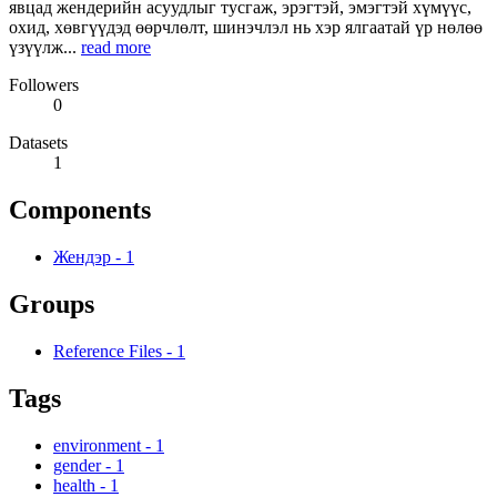
явцад жендерийн асуудлыг тусгаж, эрэгтэй, эмэгтэй хүмүүс,
охид, хөвгүүдэд өөрчлөлт, шинэчлэл нь хэр ялгаатай үр нөлөө
үзүүлж...
read more
Followers
0
Datasets
1
Components
Жендэр
-
1
Groups
Reference Files
-
1
Tags
environment
-
1
gender
-
1
health
-
1