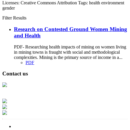
Licenses:
Creative Commons Attribution
Tags:
health
environment
gender
Filter Results
Research on Contested Ground Women Mining
and Health
PDF- Researching health impacts of mining on women living
in mining towns is fraught with social and methodological
complexities. Mining is the primary source of income in a...
PDF
Contact us
Address: Ашигт малтмал, газрын тосны газар, Монгол Улс, Улаанбаатар
хот 15170, Чингэлтэй дүүрэг, Барилгачдын талбай-3, Засгийн газрын XII
байр, баруун жигүүр
Факс: 976-11-310370
Вэб админ: 976-51-263915
Цахим шуудан: info@mrpam.gov.mn