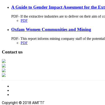
A Guide to Gender Impact Assesment for the Extr
PDF- If the extractive industries are to deliver on their aim of c
PDF
Oxfam Women Communities and Mining
PDF- This report informs mining company staff of the potential
PDF
Contact us
Address: Ашигт малтмал, газрын тосны газар, Монгол Улс, Улаанбаатар хо
Факс: 976-11-310370
Вэб админ: 976-51-263915
Цахим шуудан: info@mrpam.gov.mn
Copyright © 2018 АМГТГ