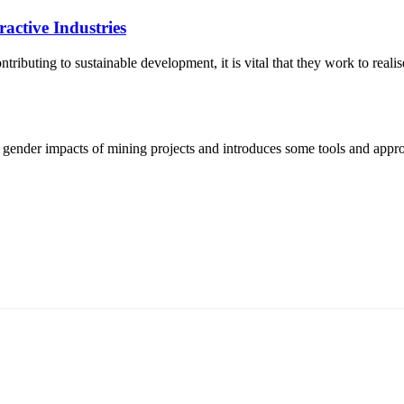
active Industries
ontributing to sustainable development, it is vital that they work to real
 gender impacts of mining projects and introduces some tools and approa
т 15170, Чингэлтэй дүүрэг, Барилгачдын талбай-3, Засгийн газрын XII байр, б