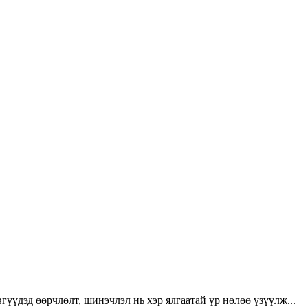
үүдэд өөрчлөлт, шинэчлэл нь хэр ялгаатай үр нөлөө үзүүлж...