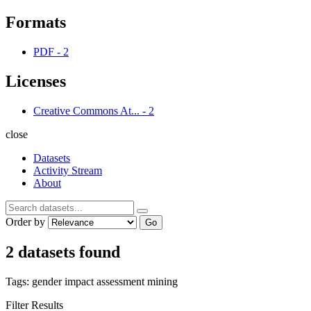
Formats
PDF
-
2
Licenses
Creative Commons At...
-
2
close
Datasets
Activity Stream
About
Order by
Go
2 datasets found
Tags:
gender impact assessment
mining
Filter Results