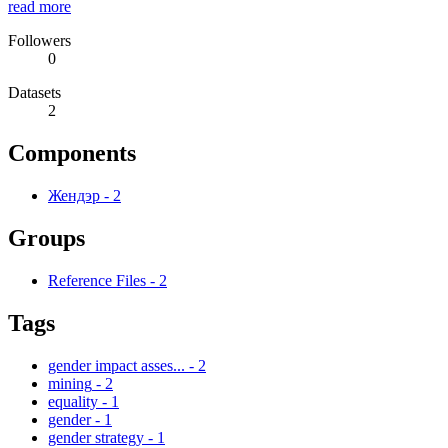
read more
Followers
0
Datasets
2
Components
Жендэр
-
2
Groups
Reference Files
-
2
Tags
gender impact asses...
-
2
mining
-
2
equality
-
1
gender
-
1
gender strategy
-
1