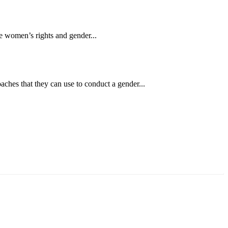
ise women’s rights and gender...
ches that they can use to conduct a gender...
аруун жигүүр