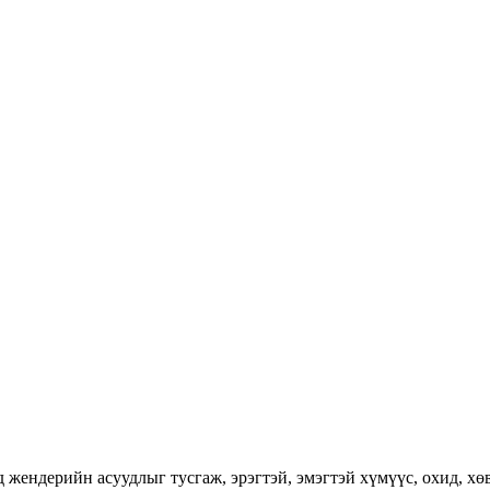
ендерийн асуудлыг тусгаж, эрэгтэй, эмэгтэй хүмүүс, охид, хөвг