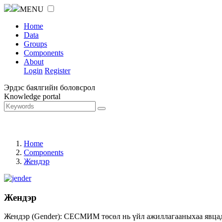
MENU
Home
Data
Groups
Components
About
Login
Register
Эрдэс баялгийн боловсрол
Knowledge portal
Home
Components
Жендэр
Жендэр
Жендэр (Gender): СЕСМИМ төсөл нь үйл ажиллагааныхаа явцад ж