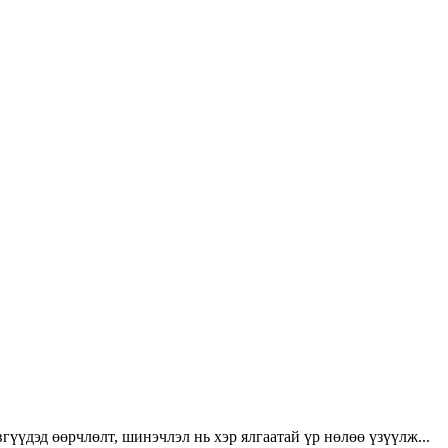
үүдэд өөрчлөлт, шинэчлэл нь хэр ялгаатай үр нөлөө үзүүлж...