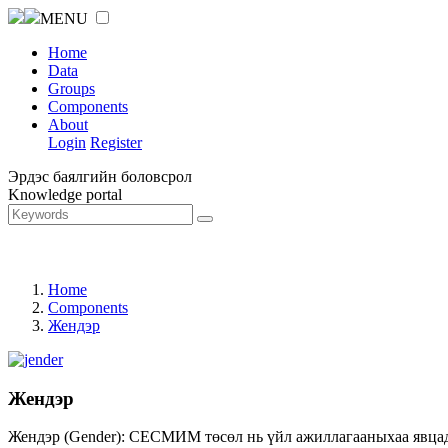
MENU
Home
Data
Groups
Components
About
Login
Register
Эрдэс баялгийн боловсрол
Knowledge portal
Home
Components
Жендэр
Жендэр
Жендэр (Gender): СЕСМИМ төсөл нь үйл ажиллагааныхаа явцад ж