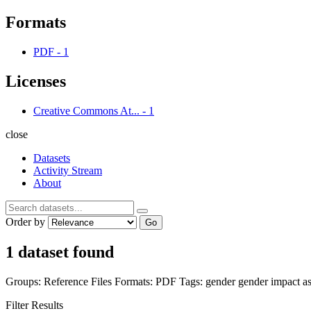
Formats
PDF
-
1
Licenses
Creative Commons At...
-
1
close
Datasets
Activity Stream
About
Order by
Go
1 dataset found
Groups:
Reference Files
Formats:
PDF
Tags:
gender
gender impact a
Filter Results