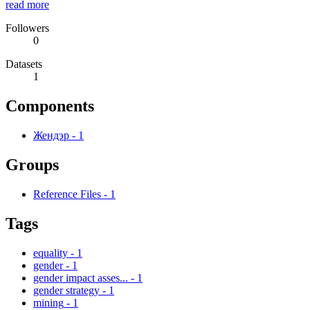
read more
Followers
0
Datasets
1
Components
Жендэр
-
1
Groups
Reference Files
-
1
Tags
equality
-
1
gender
-
1
gender impact asses...
-
1
gender strategy
-
1
mining
-
1