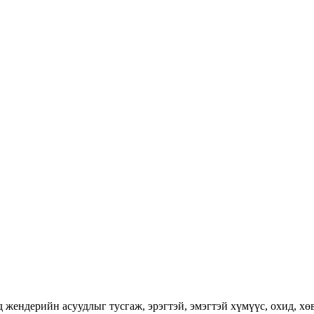
ендерийн асуудлыг тусгаж, эрэгтэй, эмэгтэй хүмүүс, охид, хөвг