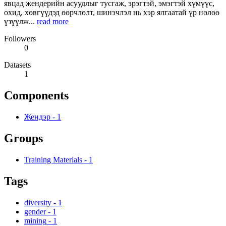
явцад жендерийн асуудлыг тусгаж, эрэгтэй, эмэгтэй хүмүүс,
охид, хөвгүүдэд өөрчлөлт, шинэчлэл нь хэр ялгаатай үр нөлөө
үзүүлж...
read more
Followers
0
Datasets
1
Components
Жендэр
-
1
Groups
Training Materials
-
1
Tags
diversity
-
1
gender
-
1
mining
-
1