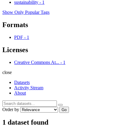
sustainability
-
1
Show Only Popular Tags
Formats
PDF
-
1
Licenses
Creative Commons At...
-
1
close
Datasets
Activity Stream
About
Order by
Go
1 dataset found