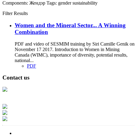
Components:
Жендэр
Tags:
gender
sustainability
Filter Results
Women and the Mineral Sector... A Winning
Combination
PDF and video of SESMIM training by Siri Camille Genik on
November 17 2017. Introduction to Women in Mining
Canada (WIMC), importance of diversity, potential results,
national...
PDF
Contact us
Address: Ашигт малтмал, газрын тосны газар, Монгол Улс, Улаанбаатар
хот 15170, Чингэлтэй дүүрэг, Барилгачдын талбай-3, Засгийн газрын XII
байр, баруун жигүүр
Факс: 976-11-310370
Вэб админ: 976-51-263915
Цахим шуудан: info@mrpam.gov.mn