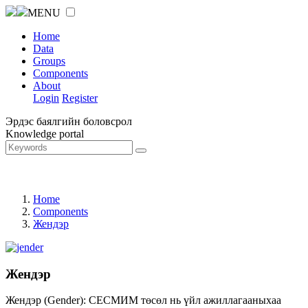
MENU
Home
Data
Groups
Components
About
Login
Register
Эрдэс баялгийн боловсрол
Knowledge portal
Home
Components
Жендэр
Жендэр
Жендэр (Gender): СЕСМИМ төсөл нь үйл ажиллагааныхаа