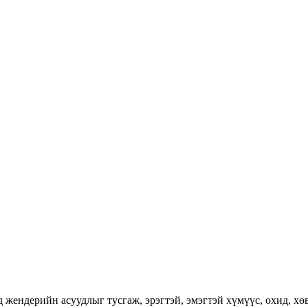
ендерийн асуудлыг тусгаж, эрэгтэй, эмэгтэй хүмүүс, охид, хөвг