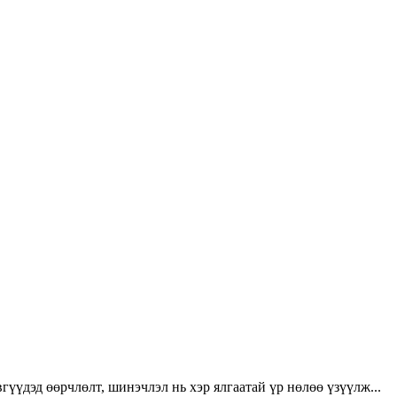
үүдэд өөрчлөлт, шинэчлэл нь хэр ялгаатай үр нөлөө үзүүлж...