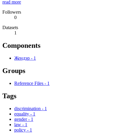
read more
Followers
0
Datasets
1
Components
Жендэр
-
1
Groups
Reference Files
-
1
Tags
discrimination
-
1
equality
-
1
gender
-
1
law
-
1
policy
-
1