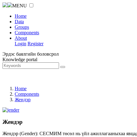
MENU
Home
Data
Groups
Components
About
Login
Register
Эрдэс баялгийн боловсрол
Knowledge portal
Home
Components
Жендэр
Жендэр
Жендэр (Gender): СЕСМИМ төсөл нь үйл ажиллагааныхаа явцад ж