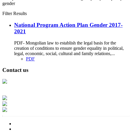
gender
Filter Results
National Program Action Plan Gender 2017-
2021
PDF- Mongolian law to establish the legal basis for the
creation of conditions to ensure gender equality in political,
legal, economic, social, cultural and family relations,...
PDF
Contact us
Address: Ашигт малтмал, газрын тосны газар, Монгол Улс, Улаанбаатар
хот 15170, Чингэлтэй дүүрэг, Барилгачдын талбай-3, Засгийн газрын XII
байр, баруун жигүүр
Факс: 976-11-310370
Вэб админ: 976-51-263915
Цахим шуудан: info@mrpam.gov.mn