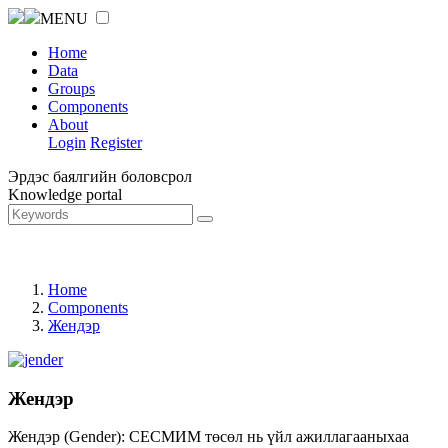
MENU
Home
Data
Groups
Components
About
Login
Register
Эрдэс баялгийн боловсрол
Knowledge portal
Home
Components
Жендэр
Жендэр
Жендэр (Gender): СЕСМИМ төсөл нь үйл ажиллагааныхаа