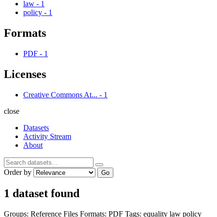
law
-
1
policy
-
1
Formats
PDF
-
1
Licenses
Creative Commons At...
-
1
close
Datasets
Activity Stream
About
Order by
Go
1 dataset found
Groups:
Reference Files
Formats:
PDF
Tags:
equality
law
policy