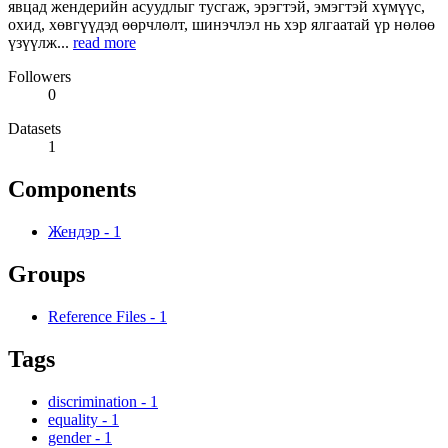
явцад жендерийн асуудлыг тусгаж, эрэгтэй, эмэгтэй хүмүүс,
охид, хөвгүүдэд өөрчлөлт, шинэчлэл нь хэр ялгаатай үр нөлөө
үзүүлж...
read more
Followers
0
Datasets
1
Components
Жендэр
-
1
Groups
Reference Files
-
1
Tags
discrimination
-
1
equality
-
1
gender
-
1