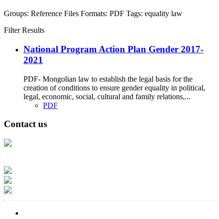
Groups:
Reference Files
Formats:
PDF
Tags:
equality
law
Filter Results
National Program Action Plan Gender 2017-
2021
PDF- Mongolian law to establish the legal basis for the
creation of conditions to ensure gender equality in political,
legal, economic, social, cultural and family relations,...
PDF
Contact us
Address: Ашигт малтмал, газрын тосны газар, Монгол Улс, Улаанбаатар
хот 15170, Чингэлтэй дүүрэг, Барилгачдын талбай-3, Засгийн газрын XII
байр, баруун жигүүр
Факс: 976-11-310370
Вэб админ: 976-51-263915
Цахим шуудан: info@mrpam.gov.mn