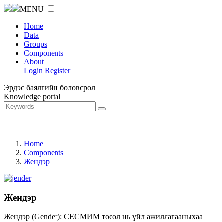
MENU
Home
Data
Groups
Components
About
Login
Register
Эрдэс баялгийн боловсрол
Knowledge portal
Home
Components
Жендэр
Жендэр
Жендэр (Gender): СЕСМИМ төсөл нь үйл ажиллагааныхаа