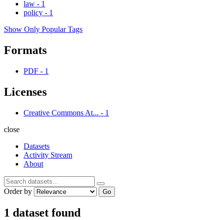
law
-
1
policy
-
1
Show Only Popular Tags
Formats
PDF
-
1
Licenses
Creative Commons At...
-
1
close
Datasets
Activity Stream
About
Order by
Go
1 dataset found