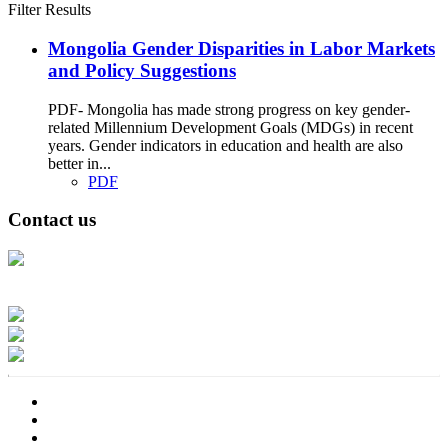
Filter Results
Mongolia Gender Disparities in Labor Markets
and Policy Suggestions
PDF- Mongolia has made strong progress on key gender-
related Millennium Development Goals (MDGs) in recent
years. Gender indicators in education and health are also
better in...
PDF
Contact us
Address: Ашигт малтмал, газрын тосны газар, Монгол Улс, Улаанбаатар
хот 15170, Чингэлтэй дүүрэг, Барилгачдын талбай-3, Засгийн газрын XII
байр, баруун жигүүр
Факс: 976-11-310370
Вэб админ: 976-51-263915
Цахим шуудан: info@mrpam.gov.mn