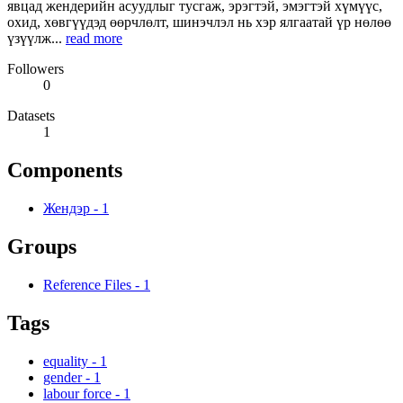
явцад жендерийн асуудлыг тусгаж, эрэгтэй, эмэгтэй хүмүүс,
охид, хөвгүүдэд өөрчлөлт, шинэчлэл нь хэр ялгаатай үр нөлөө
үзүүлж...
read more
Followers
0
Datasets
1
Components
Жендэр
-
1
Groups
Reference Files
-
1
Tags
equality
-
1
gender
-
1
labour force
-
1