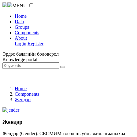
MENU
Home
Data
Groups
Components
About
Login
Register
Эрдэс баялгийн боловсрол
Knowledge portal
Home
Components
Жендэр
Жендэр
Жендэр (Gender): СЕСМИМ төсөл нь үйл ажиллагааныхаа