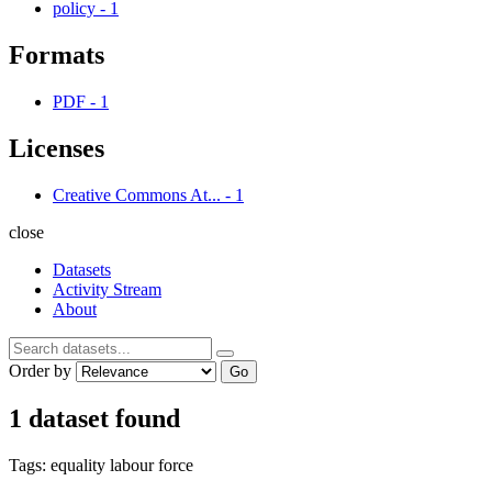
policy
-
1
Formats
PDF
-
1
Licenses
Creative Commons At...
-
1
close
Datasets
Activity Stream
About
Order by
Go
1 dataset found
Tags:
equality
labour force