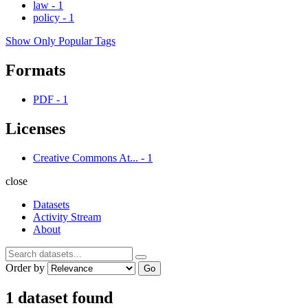
law
-
1
policy
-
1
Show Only Popular Tags
Formats
PDF
-
1
Licenses
Creative Commons At...
-
1
close
Datasets
Activity Stream
About
Order by
Go
1 dataset found