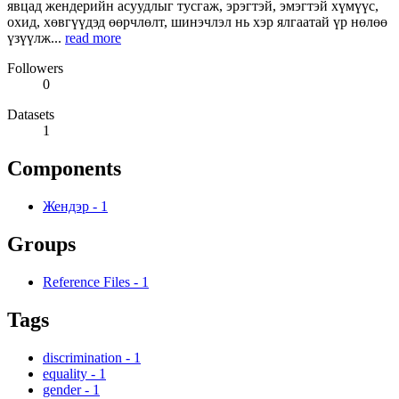
явцад жендерийн асуудлыг тусгаж, эрэгтэй, эмэгтэй хүмүүс,
охид, хөвгүүдэд өөрчлөлт, шинэчлэл нь хэр ялгаатай үр нөлөө
үзүүлж...
read more
Followers
0
Datasets
1
Components
Жендэр
-
1
Groups
Reference Files
-
1
Tags
discrimination
-
1
equality
-
1
gender
-
1