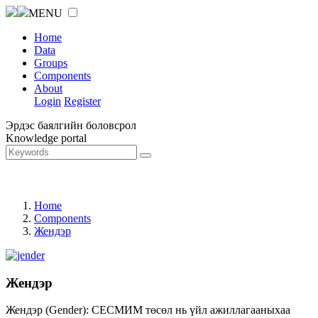
MENU
Home
Data
Groups
Components
About
Login
Register
Эрдэс баялгийн боловсрол
Knowledge portal
Home
Components
Жендэр
Жендэр
Жендэр (Gender): СЕСМИМ төсөл нь үйл ажиллагааныхаа