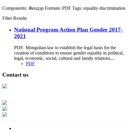
Components:
Жендэр
Formats:
PDF
Tags:
equality
discrimination
Filter Results
National Program Action Plan Gender 2017-
2021
PDF- Mongolian law to establish the legal basis for the
creation of conditions to ensure gender equality in political,
legal, economic, social, cultural and family relations,...
PDF
Contact us
Address: Ашигт малтмал, газрын тосны газар, Монгол Улс, Улаанбаатар
хот 15170, Чингэлтэй дүүрэг, Барилгачдын талбай-3, Засгийн газрын XII
байр, баруун жигүүр
Факс: 976-11-310370
Вэб админ: 976-51-263915
Цахим шуудан: info@mrpam.gov.mn