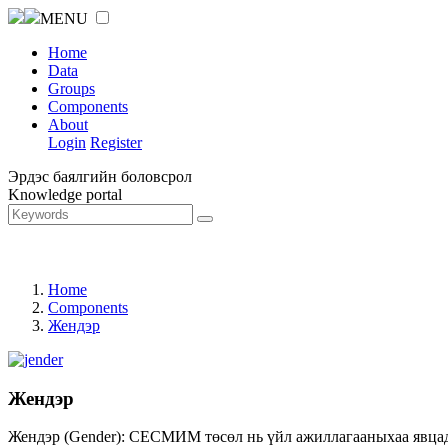
MENU
Home
Data
Groups
Components
About
Login
Register
Эрдэс баялгийн боловсрол
Knowledge portal
Home
Components
Жендэр
Жендэр
Жендэр (Gender): СЕСМИМ төсөл нь үйл ажиллагааныхаа явцад ж