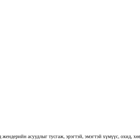
ендерийн асуудлыг тусгаж, эрэгтэй, эмэгтэй хүмүүс, охид, хөвг