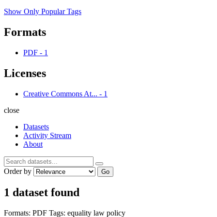
Show Only Popular Tags
Formats
PDF
-
1
Licenses
Creative Commons At...
-
1
close
Datasets
Activity Stream
About
Order by
Go
1 dataset found
Formats:
PDF
Tags:
equality
law
policy