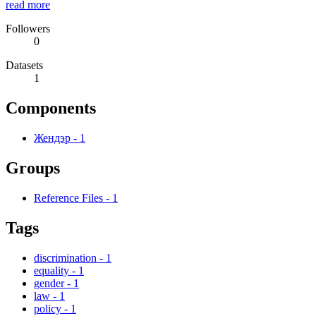
read more
Followers
0
Datasets
1
Components
Жендэр
-
1
Groups
Reference Files
-
1
Tags
discrimination
-
1
equality
-
1
gender
-
1
law
-
1
policy
-
1