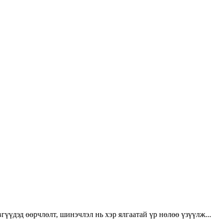
үүдэд өөрчлөлт, шинэчлэл нь хэр ялгаатай үр нөлөө үзүүлж...