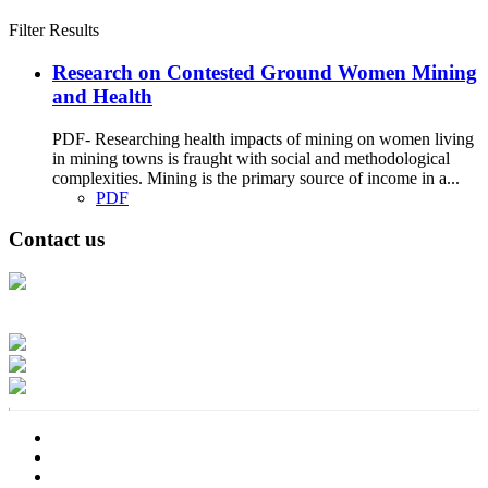
Filter Results
Research on Contested Ground Women Mining
and Health
PDF- Researching health impacts of mining on women living
in mining towns is fraught with social and methodological
complexities. Mining is the primary source of income in a...
PDF
Contact us
Address: Ашигт малтмал, газрын тосны газар, Монгол Улс, Улаанбаатар
хот 15170, Чингэлтэй дүүрэг, Барилгачдын талбай-3, Засгийн газрын XII
байр, баруун жигүүр
Факс: 976-11-310370
Вэб админ: 976-51-263915
Цахим шуудан: info@mrpam.gov.mn