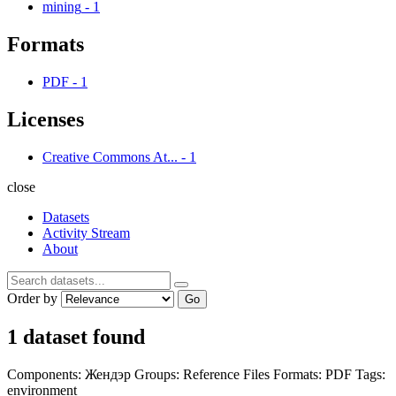
mining
-
1
Formats
PDF
-
1
Licenses
Creative Commons At...
-
1
close
Datasets
Activity Stream
About
Order by
Go
1 dataset found
Components:
Жендэр
Groups:
Reference Files
Formats:
PDF
Tags:
environment