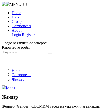
MENU
Home
Data
Groups
Components
About
Login
Register
Эрдэс баялгийн боловсрол
Knowledge portal
Home
Components
Жендэр
Жендэр
Жендэр (Gender): СЕСМИМ төсөл нь үйл ажиллагааныхаа