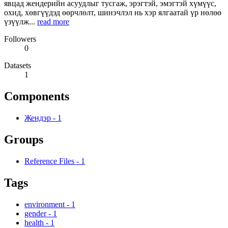
явцад жендерийн асуудлыг тусгаж, эрэгтэй, эмэгтэй хүмүүс,
охид, хөвгүүдэд өөрчлөлт, шинэчлэл нь хэр ялгаатай үр нөлөө
үзүүлж...
read more
Followers
0
Datasets
1
Components
Жендэр
-
1
Groups
Reference Files
-
1
Tags
environment
-
1
gender
-
1
health
-
1