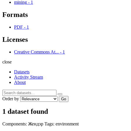
mining
-
1
Formats
PDF
-
1
Licenses
Creative Commons At...
-
1
close
Datasets
Activity Stream
About
Order by
Go
1 dataset found
Components:
Жендэр
Tags:
environment