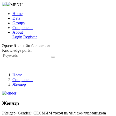
MENU
Home
Data
Groups
Components
About
Login
Register
Эрдэс баялгийн боловсрол
Knowledge portal
Home
Components
Жендэр
Жендэр
Жендэр (Gender): СЕСМИМ төсөл нь үйл ажиллагааныхаа