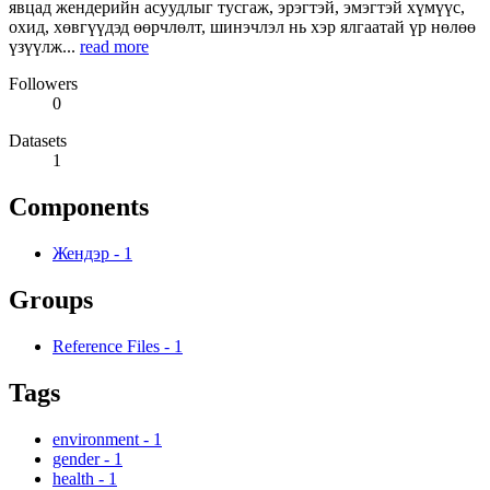
явцад жендерийн асуудлыг тусгаж, эрэгтэй, эмэгтэй хүмүүс,
охид, хөвгүүдэд өөрчлөлт, шинэчлэл нь хэр ялгаатай үр нөлөө
үзүүлж...
read more
Followers
0
Datasets
1
Components
Жендэр
-
1
Groups
Reference Files
-
1
Tags
environment
-
1
gender
-
1
health
-
1