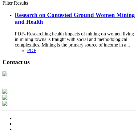
Filter Results
Research on Contested Ground Women Mining
and Health
PDF- Researching health impacts of mining on women living
in mining towns is fraught with social and methodological
complexities. Mining is the primary source of income in a...
PDF
Contact us
Address: Ашигт малтмал, газрын тосны газар, Монгол Улс, Улаанбаатар
хот 15170, Чингэлтэй дүүрэг, Барилгачдын талбай-3, Засгийн газрын XII
байр, баруун жигүүр
Факс: 976-11-310370
Вэб админ: 976-51-263915
Цахим шуудан: info@mrpam.gov.mn