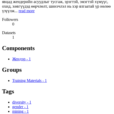
явцад жендерийн асуудлыг тусгаж, эрэгтэй, эмэгтэй хүмүүс,
охид, хөвгүүдэд өөрчлөлт, шинэчлэл нь хэр ялгаатай үр нөлөө
үзүүлж...
read more
Followers
0
Datasets
1
Components
Жендэр
-
1
Groups
Training Materials
-
1
Tags
diversity
-
1
gender
-
1
mining
-
1