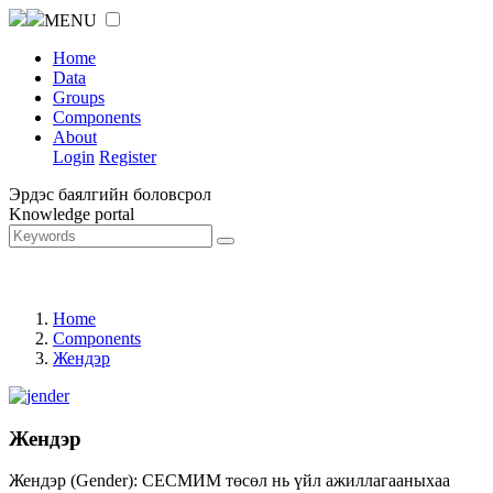
MENU
Home
Data
Groups
Components
About
Login
Register
Эрдэс баялгийн боловсрол
Knowledge portal
Home
Components
Жендэр
Жендэр
Жендэр (Gender): СЕСМИМ төсөл нь үйл ажиллагааныхаа