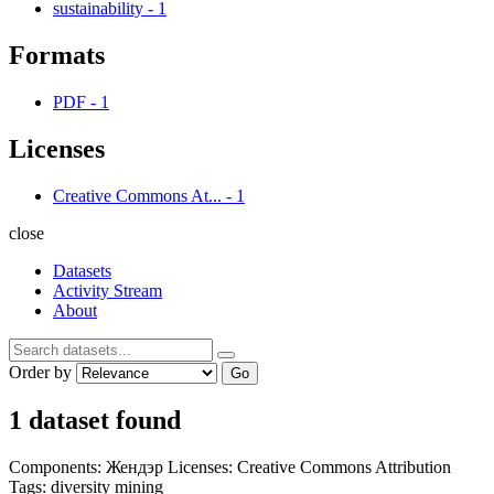
sustainability
-
1
Formats
PDF
-
1
Licenses
Creative Commons At...
-
1
close
Datasets
Activity Stream
About
Order by
Go
1 dataset found
Components:
Жендэр
Licenses:
Creative Commons Attribution
Tags:
diversity
mining