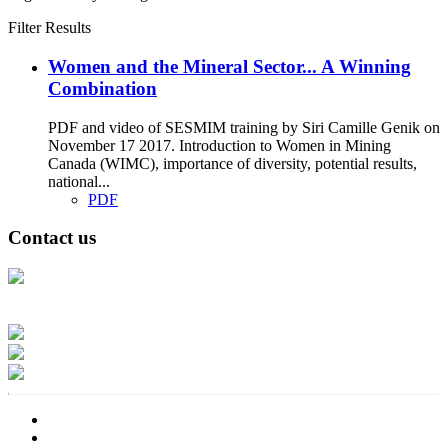
Filter Results
Women and the Mineral Sector... A Winning
Combination
PDF and video of SESMIM training by Siri Camille Genik on
November 17 2017. Introduction to Women in Mining
Canada (WIMC), importance of diversity, potential results,
national...
PDF
Contact us
Address: Ашигт малтмал, газрын тосны газар, Монгол Улс, Улаанбаатар
хот 15170, Чингэлтэй дүүрэг, Барилгачдын талбай-3, Засгийн газрын XII
байр, баруун жигүүр
Факс: 976-11-310370
Вэб админ: 976-51-263915
Цахим шуудан: info@mrpam.gov.mn