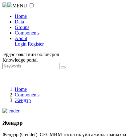
MENU
Home
Data
Groups
Components
About
Login
Register
Эрдэс баялгийн боловсрол
Knowledge portal
Home
Components
Жендэр
Жендэр
Жендэр (Gender): СЕСМИМ төсөл нь үйл ажиллагааныхаа