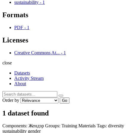
sustainability
-
1
Formats
PDF
-
1
Licenses
Creative Commons At...
-
1
close
Datasets
Activity Stream
About
Order by
Go
1 dataset found
Components:
Жендэр
Groups:
Training Materials
Tags:
diversity
sustainability
gender