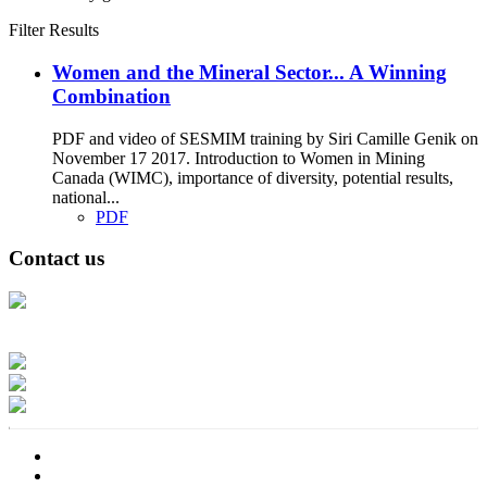
Filter Results
Women and the Mineral Sector... A Winning
Combination
PDF and video of SESMIM training by Siri Camille Genik on
November 17 2017. Introduction to Women in Mining
Canada (WIMC), importance of diversity, potential results,
national...
PDF
Contact us
Address: Ашигт малтмал, газрын тосны газар, Монгол Улс, Улаанбаатар
хот 15170, Чингэлтэй дүүрэг, Барилгачдын талбай-3, Засгийн газрын XII
байр, баруун жигүүр
Факс: 976-11-310370
Вэб админ: 976-51-263915
Цахим шуудан: info@mrpam.gov.mn