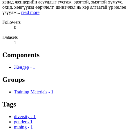
явцад жендерийн асуудлыг тусгаж, эрэгтэй, эмэгтэй хүмүүс,
охид, хөвгүүдэд өөрчлөлт, шинэчлэл нь хэр ялгаатай үр нөлөө
үзүүлж...
read more
Followers
0
Datasets
1
Components
Жендэр
-
1
Groups
Training Materials
-
1
Tags
diversity
-
1
gender
-
1
mining
-
1