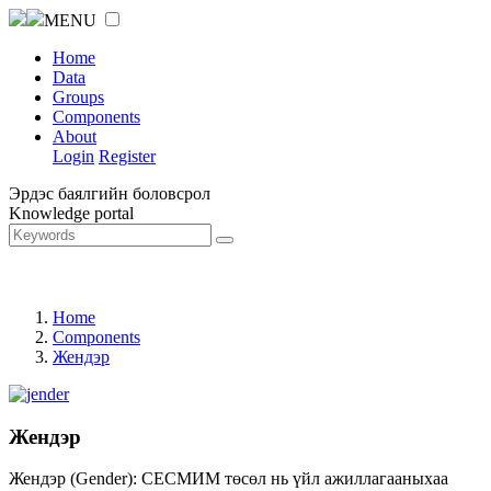
MENU
Home
Data
Groups
Components
About
Login
Register
Эрдэс баялгийн боловсрол
Knowledge portal
Home
Components
Жендэр
Жендэр
Жендэр (Gender): СЕСМИМ төсөл нь үйл ажиллагааныхаа