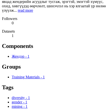
явцад жендерийн асуудлыг тусгаж, эрэгтэй, эмэгтэй хүмүүс,
охид, хөвгүүдэд өөрчлөлт, шинэчлэл нь хэр ялгаатай үр нөлөө
үзүүлж...
read more
Followers
0
Datasets
1
Components
Жендэр
-
1
Groups
Training Materials
-
1
Tags
diversity
-
1
gender
-
1
mining
-
1