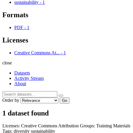
sustainability
-
1
Formats
PDF
-
1
Licenses
Creative Commons At...
-
1
close
Datasets
Activity Stream
About
Order by
Go
1 dataset found
Licenses:
Creative Commons Attribution
Groups:
Training Materials
Tags:
diversity
sustainability