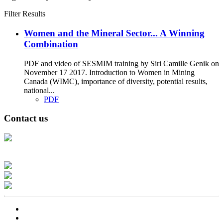
Filter Results
Women and the Mineral Sector... A Winning
Combination
PDF and video of SESMIM training by Siri Camille Genik on
November 17 2017. Introduction to Women in Mining
Canada (WIMC), importance of diversity, potential results,
national...
PDF
Contact us
Address: Ашигт малтмал, газрын тосны газар, Монгол Улс, Улаанбаатар
хот 15170, Чингэлтэй дүүрэг, Барилгачдын талбай-3, Засгийн газрын XII
байр, баруун жигүүр
Факс: 976-11-310370
Вэб админ: 976-51-263915
Цахим шуудан: info@mrpam.gov.mn