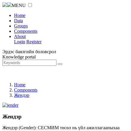
MENU
Home
Data
Groups
Components
About
Login
Register
Эрдэс баялгийн боловсрол
Knowledge portal
Home
Components
Жендэр
Жендэр
Жендэр (Gender): СЕСМИМ төсөл нь үйл ажиллагааныхаа