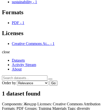
sustainability
-
1
Formats
PDF
-
1
Licenses
Creative Commons At...
-
1
close
Datasets
Activity Stream
About
Order by
Go
1 dataset found
Components:
Жендэр
Licenses:
Creative Commons Attribution
Formats:
PDF
Groups:
Training Materials
Tags:
diversity