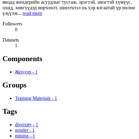
явцад жендерийн асуудлыг тусгаж, эрэгтэй, эмэгтэй хүмүүс,
охид, хөвгүүдэд өөрчлөлт, шинэчлэл нь хэр ялгаатай үр нөлөө
үзүүлж...
read more
Followers
0
Datasets
1
Components
Жендэр
-
1
Groups
Training Materials
-
1
Tags
diversity
-
1
gender
-
1
mining
-
1