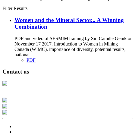
Filter Results
Women and the Mineral Sector... A Winning
Combination
PDF and video of SESMIM training by Siri Camille Genik on
November 17 2017. Introduction to Women in Mining
Canada (WIMC), importance of diversity, potential results,
national...
PDF
Contact us
Address: Ашигт малтмал, газрын тосны газар, Монгол Улс, Улаанбаатар
хот 15170, Чингэлтэй дүүрэг, Барилгачдын талбай-3, Засгийн газрын XII
байр, баруун жигүүр
Факс: 976-11-310370
Вэб админ: 976-51-263915
Цахим шуудан: info@mrpam.gov.mn