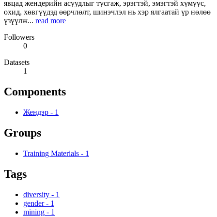
явцад жендерийн асуудлыг тусгаж, эрэгтэй, эмэгтэй хүмүүс,
охид, хөвгүүдэд өөрчлөлт, шинэчлэл нь хэр ялгаатай үр нөлөө
үзүүлж...
read more
Followers
0
Datasets
1
Components
Жендэр
-
1
Groups
Training Materials
-
1
Tags
diversity
-
1
gender
-
1
mining
-
1