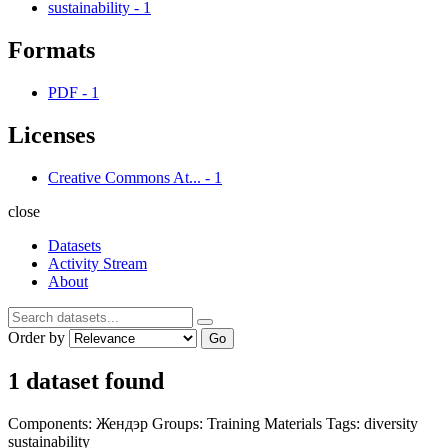
sustainability
-
1
Formats
PDF
-
1
Licenses
Creative Commons At...
-
1
close
Datasets
Activity Stream
About
Order by
Go
1 dataset found
Components:
Жендэр
Groups:
Training Materials
Tags:
diversity
sustainability