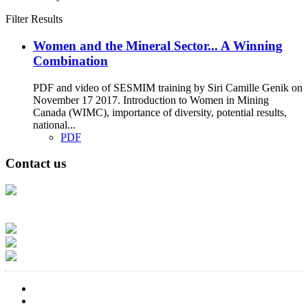
Filter Results
Women and the Mineral Sector... A Winning
Combination
PDF and video of SESMIM training by Siri Camille Genik on
November 17 2017. Introduction to Women in Mining
Canada (WIMC), importance of diversity, potential results,
national...
PDF
Contact us
Address: Ашигт малтмал, газрын тосны газар, Монгол Улс, Улаанбаатар
хот 15170, Чингэлтэй дүүрэг, Барилгачдын талбай-3, Засгийн газрын XII
байр, баруун жигүүр
Факс: 976-11-310370
Вэб админ: 976-51-263915
Цахим шуудан: info@mrpam.gov.mn