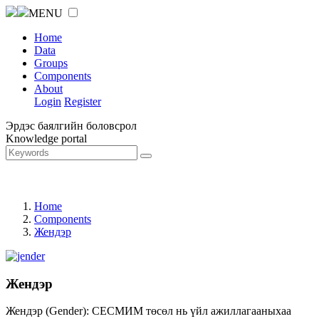
MENU
Home
Data
Groups
Components
About
Login
Register
Эрдэс баялгийн боловсрол
Knowledge portal
Home
Components
Жендэр
Жендэр
Жендэр (Gender): СЕСМИМ төсөл нь үйл ажиллагааныхаа