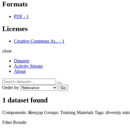
Formats
PDF
-
1
Licenses
Creative Commons At...
-
1
close
Datasets
Activity Stream
About
Order by
Go
1 dataset found
Components:
Жендэр
Groups:
Training Materials
Tags:
diversity
min
Filter Results