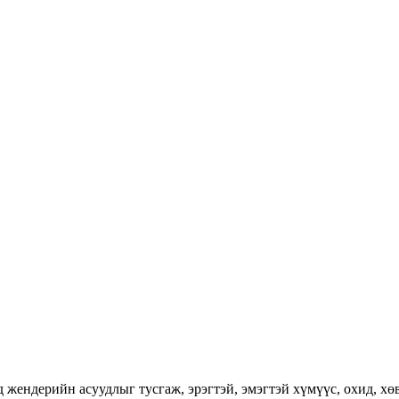
ендерийн асуудлыг тусгаж, эрэгтэй, эмэгтэй хүмүүс, охид, хөвг