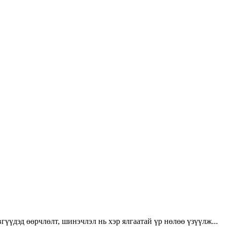
үүдэд өөрчлөлт, шинэчлэл нь хэр ялгаатай үр нөлөө үзүүлж...