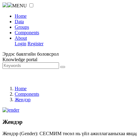
MENU
Home
Data
Groups
Components
About
Login
Register
Эрдэс баялгийн боловсрол
Knowledge portal
Home
Components
Жендэр
Жендэр
Жендэр (Gender): СЕСМИМ төсөл нь үйл ажиллагааныхаа явцад ж