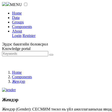
MENU
Home
Data
Groups
Components
About
Login
Register
Эрдэс баялгийн боловсрол
Knowledge portal
Home
Components
Жендэр
Жендэр
Жендэр (Gender): СЕСМИМ төсөл нь үйл ажиллагааныхаа явцад ж