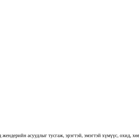
ендерийн асуудлыг тусгаж, эрэгтэй, эмэгтэй хүмүүс, охид, хөвг