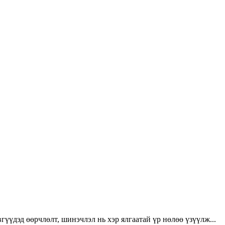
үүдэд өөрчлөлт, шинэчлэл нь хэр ялгаатай үр нөлөө үзүүлж...