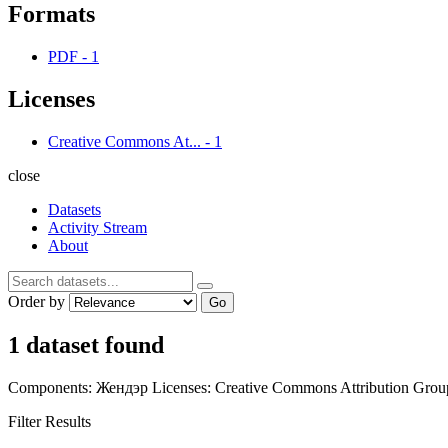
Formats
PDF
-
1
Licenses
Creative Commons At...
-
1
close
Datasets
Activity Stream
About
Order by
Go
1 dataset found
Components:
Жендэр
Licenses:
Creative Commons Attribution
Grou
Filter Results