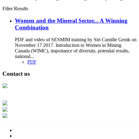
Filter Results
Women and the Mineral Sector... A Winning
Combination
PDF and video of SESMIM training by Siri Camille Genik on
November 17 2017. Introduction to Women in Mining
Canada (WIMC), importance of diversity, potential results,
national...
PDF
Contact us
Address: Ашигт малтмал, газрын тосны газар, Монгол Улс, Улаанбаатар
хот 15170, Чингэлтэй дүүрэг, Барилгачдын талбай-3, Засгийн газрын XII
байр, баруун жигүүр
Факс: 976-11-310370
Вэб админ: 976-51-263915
Цахим шуудан: info@mrpam.gov.mn