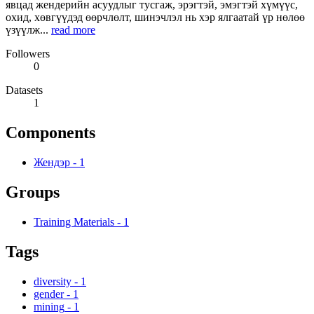
явцад жендерийн асуудлыг тусгаж, эрэгтэй, эмэгтэй хүмүүс,
охид, хөвгүүдэд өөрчлөлт, шинэчлэл нь хэр ялгаатай үр нөлөө
үзүүлж...
read more
Followers
0
Datasets
1
Components
Жендэр
-
1
Groups
Training Materials
-
1
Tags
diversity
-
1
gender
-
1
mining
-
1