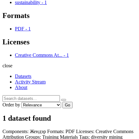
sustainability
-
1
Formats
PDF
-
1
Licenses
Creative Commons At...
-
1
close
Datasets
Activity Stream
About
Order by
Go
1 dataset found
Components:
Жендэр
Formats:
PDF
Licenses:
Creative Commons
Attribution
Groups:
Training Materials
Tags:
diversity
mining