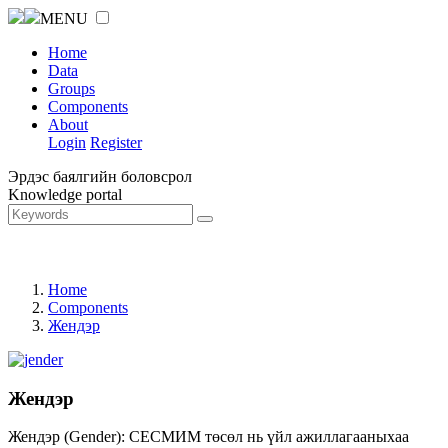
MENU
Home
Data
Groups
Components
About
Login
Register
Эрдэс баялгийн боловсрол
Knowledge portal
Home
Components
Жендэр
Жендэр
Жендэр (Gender): СЕСМИМ төсөл нь үйл ажиллагааныхаа