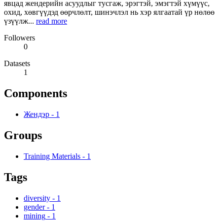
явцад жендерийн асуудлыг тусгаж, эрэгтэй, эмэгтэй хүмүүс,
охид, хөвгүүдэд өөрчлөлт, шинэчлэл нь хэр ялгаатай үр нөлөө
үзүүлж...
read more
Followers
0
Datasets
1
Components
Жендэр
-
1
Groups
Training Materials
-
1
Tags
diversity
-
1
gender
-
1
mining
-
1