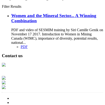
Filter Results
Women and the Mineral Sector... A Winning
Combination
PDF and video of SESMIM training by Siri Camille Genik on
November 17 2017. Introduction to Women in Mining
Canada (WIMC), importance of diversity, potential results,
national...
PDF
Contact us
Address: Ашигт малтмал, газрын тосны газар, Монгол Улс, Улаанбаатар
хот 15170, Чингэлтэй дүүрэг, Барилгачдын талбай-3, Засгийн газрын XII
байр, баруун жигүүр
Факс: 976-11-310370
Вэб админ: 976-51-263915
Цахим шуудан: info@mrpam.gov.mn