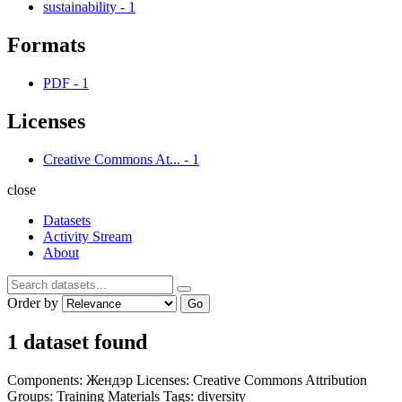
sustainability
-
1
Formats
PDF
-
1
Licenses
Creative Commons At...
-
1
close
Datasets
Activity Stream
About
Order by
Go
1 dataset found
Components:
Жендэр
Licenses:
Creative Commons Attribution
Groups:
Training Materials
Tags:
diversity