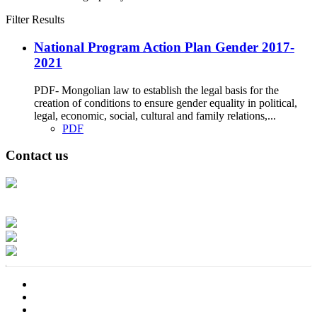
Filter Results
National Program Action Plan Gender 2017-
2021
PDF- Mongolian law to establish the legal basis for the
creation of conditions to ensure gender equality in political,
legal, economic, social, cultural and family relations,...
PDF
Contact us
Address: Ашигт малтмал, газрын тосны газар, Монгол Улс, Улаанбаатар
хот 15170, Чингэлтэй дүүрэг, Барилгачдын талбай-3, Засгийн газрын XII
байр, баруун жигүүр
Факс: 976-11-310370
Вэб админ: 976-51-263915
Цахим шуудан: info@mrpam.gov.mn