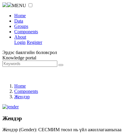
MENU
Home
Data
Groups
Components
About
Login
Register
Эрдэс баялгийн боловсрол
Knowledge portal
Home
Components
Жендэр
Жендэр
Жендэр (Gender): СЕСМИМ төсөл нь үйл ажиллагааныхаа