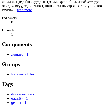
явцад жендерийн асуудлыг тусгаж, эрэгтэй, эмэгтэй хүмүүс,
охид, хөвгүүдэд өөрчлөлт, шинэчлэл нь хэр ялгаатай үр нөлөө
үзүүлж...
read more
Followers
0
Datasets
1
Components
Жендэр
-
1
Groups
Reference Files
-
1
Tags
discrimination
-
1
equality
-
1
gender
-
1