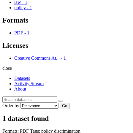
law
-
1
policy
-
1
Formats
PDF
-
1
Licenses
Creative Commons At...
-
1
close
Datasets
Activity Stream
About
Order by
Go
1 dataset found
Formats:
PDF
Tags:
policy
discrimination