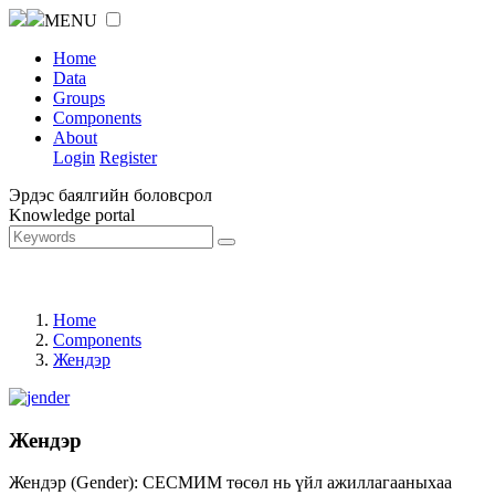
MENU
Home
Data
Groups
Components
About
Login
Register
Эрдэс баялгийн боловсрол
Knowledge portal
Home
Components
Жендэр
Жендэр
Жендэр (Gender): СЕСМИМ төсөл нь үйл ажиллагааныхаа