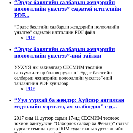
“Эрдэс баялгийн салбарын жендэрийн
нөлөөллийн үнэлгээ” сэдэвтэй илтгэлийн
PDF...
“Эрдэс баялгийн салбарын жендэрийн нөлөөллийн
үнэлгээ” сэдэвтэй илтгэлийн PDF файл
PDF
“Эрдэс баялгийн салбарын жендэрийн
нөлөөллийн үнэлгээ”-ний тайлан
УУХҮЯ-ны захиалгаар СЕСМИМ төслийн
санхүүжилтээр боловсруулсан “Эрдэс баялгийн
салбарын жендэрийн нөлөөллийн үнэлгээ”-ний
тайлангийн PDF хувилбар
PDF
“Уул уурхай ба жендэр: Хүйсээр ангилсан
мэдээлийн хэрэглээ, ач холбогдол” сэд...
2017 оны 11 дүгээр сарын 17-нд СЕСМИМ төслөөс
зохион байгуулсан “Олборлох салбар ба Жендэр” сэдэвт
сургалт семинар дээр IRIM судалгааны хүрээлэнгийн