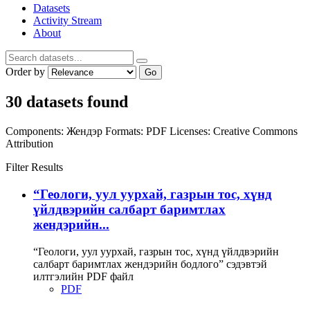
Datasets
Activity Stream
About
Order by
Go
30 datasets found
Components:
Жендэр
Formats:
PDF
Licenses:
Creative Commons
Attribution
Filter Results
“Геологи, уул уурхай, газрын тос, хүнд
үйлдвэрийн салбарт баримтлах
жендэрийн...
“Геологи, уул уурхай, газрын тос, хүнд үйлдвэрийн
салбарт баримтлах жендэрийн бодлого” сэдэвтэй
илтгэлийн PDF файл
PDF