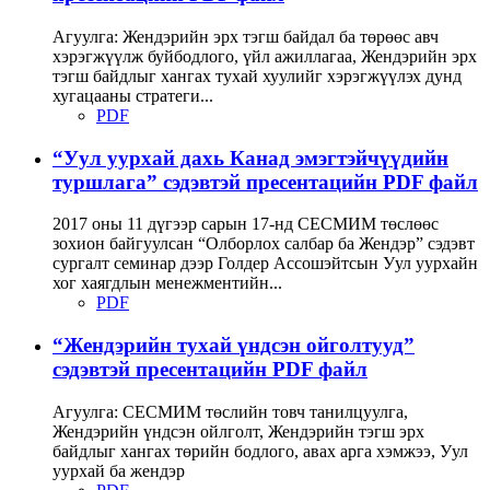
Агуулга: Жендэрийн эрх тэгш байдал ба төрөөс авч
хэрэгжүүлж буйбодлого, үйл ажиллагаа, Жендэрийн эрх
тэгш байдлыг хангах тухай хуулийг хэрэгжүүлэх дунд
хугацааны стратеги...
PDF
“Уул уурхай дахь Канад эмэгтэйчүүдийн
туршлага” сэдэвтэй пресентацийн PDF файл
2017 оны 11 дүгээр сарын 17-нд СЕСМИМ төслөөс
зохион байгуулсан “Олборлох салбар ба Жендэр” сэдэвт
сургалт семинар дээр Голдер Ассошэйтсын Уул уурхайн
хог хаягдлын менежментийн...
PDF
“Жендэрийн тухай үндсэн ойголтууд”
сэдэвтэй пресентацийн PDF файл
Агуулга: СЕСМИМ төслийн товч танилцуулга,
Жендэрийн үндсэн ойлголт, Жендэрийн тэгш эрх
байдлыг хангах төрийн бодлого, авах арга хэмжээ, Уул
уурхай ба жендэр