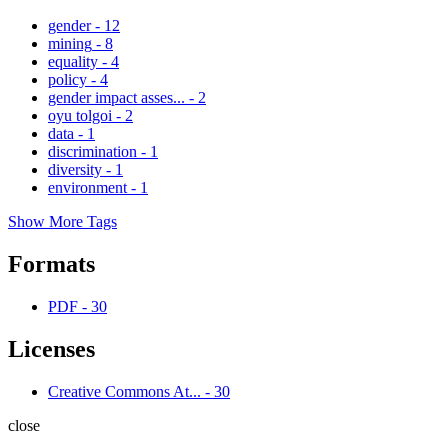
gender
-
12
mining
-
8
equality
-
4
policy
-
4
gender impact asses...
-
2
oyu tolgoi
-
2
data
-
1
discrimination
-
1
diversity
-
1
environment
-
1
Show More Tags
Formats
PDF
-
30
Licenses
Creative Commons At...
-
30
close