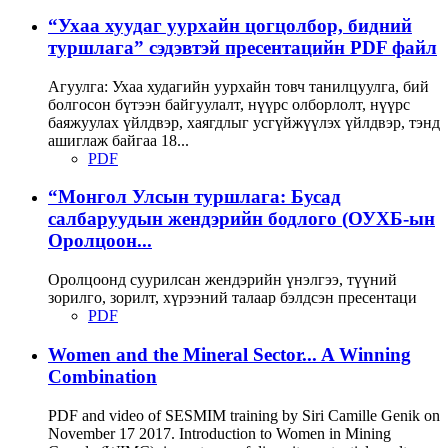
“Ухаа хуудаг уурхайн цогцолбор, бидний
туршлага” сэдэвтэй пресентацийн PDF файл
Агуулга: Ухаа худагийн уурхайн товч танилцуулга, бий
болгосон бүтээн байгуулалт, нүүрс олборлолт, нүүрс
баяжуулах үйлдвэр, хаягдлыг усгүйжүүлэх үйлдвэр, тэнд
ашиглаж байгаа 18...
PDF
“Монгол Улсын туршлага: Бусад
салбаруудын жендэрийн бодлого (ОУХБ-ын
Оролцоон...
Оролцоонд суурилсан жендэрийн үнэлгээ, түүний
зорилго, зорилт, хүрээний талаар бэлдсэн пресентаци
PDF
Women and the Mineral Sector... A Winning
Combination
PDF and video of SESMIM training by Siri Camille Genik on
November 17 2017. Introduction to Women in Mining