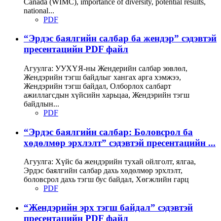
Canada (WIMC), importance of diversity, potential results,
national...
PDF
“Эрдэс баялгийн салбар ба жендэр” сэдэвтэй
пресентацийн PDF файл
Агуулга: УУХҮЯ-ны Жендерийн салбар зөвлөл,
Жендэрийн тэгш байдлыг хангах арга хэмжээ,
Жендэрийн тэгш байдал, Олборлох салбарт
ажиллагсдын хүйсийн харьцаа, Жендэрийн тэгш
байдлын...
PDF
“Эрдэс баялгийн салбар: Боловсрол ба
хөдөлмөр эрхлэлт” сэдэвтэй пресентацийн ...
Агуулга: Хүйс ба жендэрийн тухай ойлголт, ялгаа,
Эрдэс баялгийн салбар дахь хөдөлмөр эрхлэлт,
боловсрол дахь тэгш бус байдал, Хөгжлийн гарц
PDF
“Жендэрийн эрх тэгш байдал” сэдэвтэй
пресентацийн PDF файл