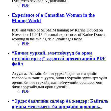
Гүйцэтгэх захирал А.Долгионы...
PDF
Experience of a Canadian Woman in the
Mining World
PDF and video of SESMIM training by Karine Doucet on
November 17 2017. Personal experiences of Karine Doucet
working in the mining field, challenges faced
PDF
“Бичил уурхай, эмэгтэйчүүд ба орон
нутгийн иргэд” сэдэвтэй пресентацийн PDF
файл
Агуулга: “Алтайн бичил уурхайчдын эв нэгдлийн
холбоо”-ны танилцуулга, бичил уурхайн хууль эрх зүйн
орчин, бичил уурхайд эмэгтэйчүүдийн оролцоо, мөн
бичил уурхайчдын орон нутгийн...
PDF
“Эрдэс баялгийн салбар ба жендэр: Байгаль
орчны менежмент ба иргэдийн оролцоо...