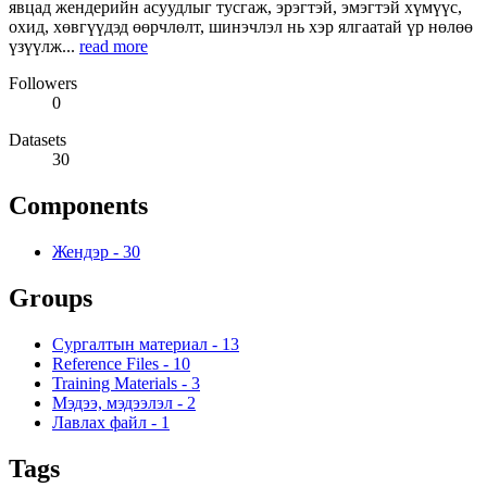
явцад жендерийн асуудлыг тусгаж, эрэгтэй, эмэгтэй хүмүүс,
охид, хөвгүүдэд өөрчлөлт, шинэчлэл нь хэр ялгаатай үр нөлөө
үзүүлж...
read more
Followers
0
Datasets
30
Components
Жендэр
-
30
Groups
Сургалтын материал
-
13
Reference Files
-
10
Training Materials
-
3
Мэдээ, мэдээлэл
-
2
Лавлах файл
-
1
Tags