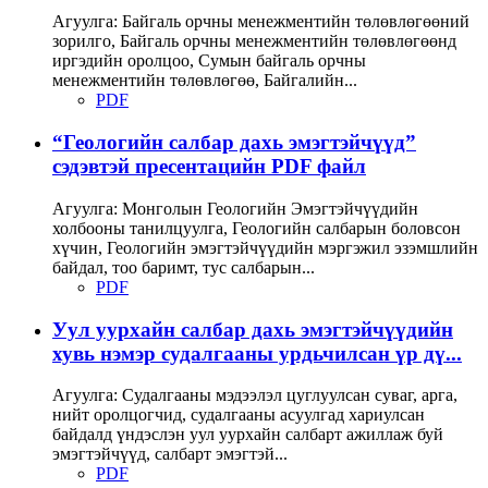
Агуулга: Байгаль орчны менежментийн төлөвлөгөөний
зорилго, Байгаль орчны менежментийн төлөвлөгөөнд
иргэдийн оролцоо, Сумын байгаль орчны
менежментийн төлөвлөгөө, Байгалийн...
PDF
“Геологийн салбар дахь эмэгтэйчүүд”
сэдэвтэй пресентацийн PDF файл
Агуулга: Монголын Геологийн Эмэгтэйчүүдийн
холбооны танилцуулга, Геологийн салбарын боловсон
хүчин, Геологийн эмэгтэйчүүдийн мэргэжил эзэмшлийн
байдал, тоо баримт, тус салбарын...
PDF
Уул уурхайн салбар дахь эмэгтэйчүүдийн
хувь нэмэр судалгааны урдьчилсан үр дү...
Агуулга: Судалгааны мэдээлэл цуглуулсан суваг, арга,
нийт оролцогчид, судалгааны асуулгад хариулсан
байдалд үндэслэн уул уурхайн салбарт ажиллаж буй
эмэгтэйчүүд, салбарт эмэгтэй...
PDF