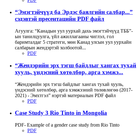
PDF
“Эмэгтэйчүүд ба Эрдэс баялгийн салбар...”
сэдэвтэй пресентацийн PDF файл
Агуулга: “Канадын уул уурхай дахь эмэгтэйчүүд ТББ”-
ын танилцуулга, үйл ажиллагааны чиглэл, гол
баримталдаг 5 стратеги, мөн Канад улсын уул уурхайн
салбарын жендэртэй холбоотой...
PDF
“Жендэрийн эрх тэгш байдлыг хангах тухай
хууль, үндэсний хөтөлбөр, арга хэмжэ...
“Жендэрийн эрх тэгш байдлыг хангах тухай хууль,
үндэсний хөтөлбөр, арга хэмжээний төлөвлөгөө (2017-
2021) - Эмхтгэл” нэртэй материалын PDF файл
PDF
Case Study 3 Rio Tinto in Mongolia
PDF- Example of a gender case study from Rio Tinto
PDF