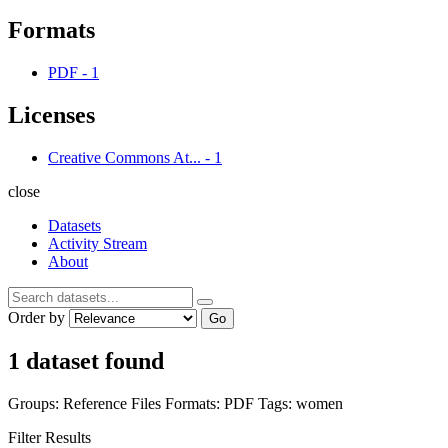
Formats
PDF
-
1
Licenses
Creative Commons At...
-
1
close
Datasets
Activity Stream
About
Order by
Go
1 dataset found
Groups:
Reference Files
Formats:
PDF
Tags:
women
Filter Results