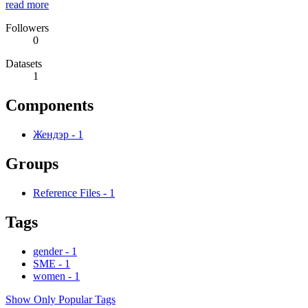
read more
Followers
0
Datasets
1
Components
Жендэр
-
1
Groups
Reference Files
-
1
Tags
gender
-
1
SME
-
1
women
-
1
Show Only Popular Tags