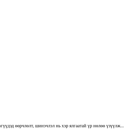
үүдэд өөрчлөлт, шинэчлэл нь хэр ялгаатай үр нөлөө үзүүлж...