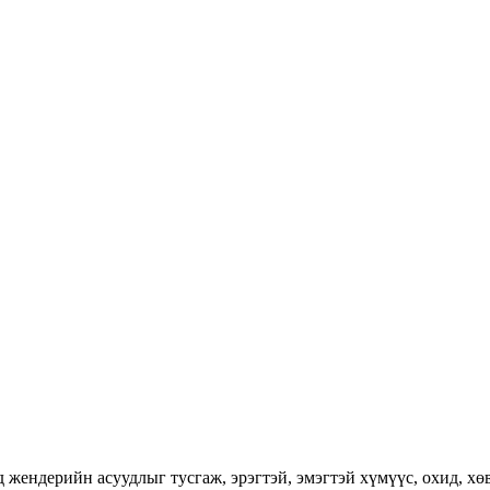
ендерийн асуудлыг тусгаж, эрэгтэй, эмэгтэй хүмүүс, охид, хөвг