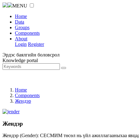
MENU
Home
Data
Groups
Components
About
Login
Register
Эрдэс баялгийн боловсрол
Knowledge portal
Home
Components
Жендэр
Жендэр
Жендэр (Gender): СЕСМИМ төсөл нь үйл ажиллагааныхаа явцад ж