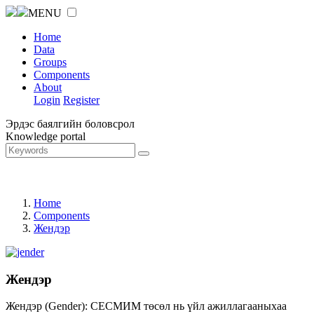
MENU
Home
Data
Groups
Components
About
Login
Register
Эрдэс баялгийн боловсрол
Knowledge portal
Home
Components
Жендэр
Жендэр
Жендэр (Gender): СЕСМИМ төсөл нь үйл ажиллагааныхаа