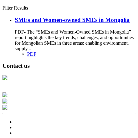
Filter Results
SMEs and Women-owned SMEs in Mongolia
PDF- The “SMEs and Women-Owned SMEs in Mongolia”
report highlights the key trends, challenges, and opportunities
for Mongolian SMEs in three areas: enabling environment,
supply...
PDF
Contact us
Address: Ашигт малтмал, газрын тосны газар, Монгол Улс, Улаанбаатар
хот 15170, Чингэлтэй дүүрэг, Барилгачдын талбай-3, Засгийн газрын XII
байр, баруун жигүүр
Факс: 976-11-310370
Вэб админ: 976-51-263915
Цахим шуудан: info@mrpam.gov.mn