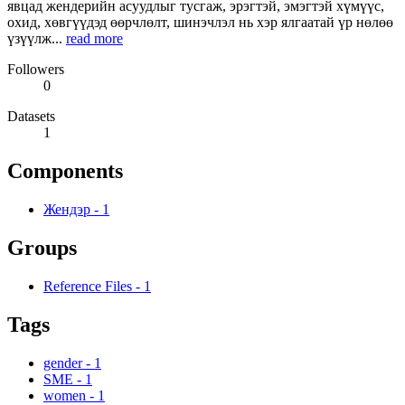
явцад жендерийн асуудлыг тусгаж, эрэгтэй, эмэгтэй хүмүүс,
охид, хөвгүүдэд өөрчлөлт, шинэчлэл нь хэр ялгаатай үр нөлөө
үзүүлж...
read more
Followers
0
Datasets
1
Components
Жендэр
-
1
Groups
Reference Files
-
1
Tags
gender
-
1
SME
-
1
women
-
1