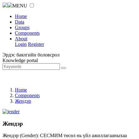
MENU
Home
Data
Groups
Components
About
Login
Register
Эрдэс баялгийн боловсрол
Knowledge portal
Home
Components
Жендэр
Жендэр
Жендэр (Gender): СЕСМИМ төсөл нь үйл ажиллагааныхаа