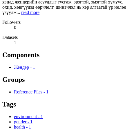
явцад жендерийн асуудлыг тусгаж, эрэгтэй, эмэгтэй хүмүүс,
охид, хөвгүүдэд өөрчлөлт, шинэчлэл нь хэр ялгаатай үр нөлөө
үзүүлж...
read more
Followers
0
Datasets
1
Components
Жендэр
-
1
Groups
Reference Files
-
1
Tags
environment
-
1
gender
-
1
health
-
1