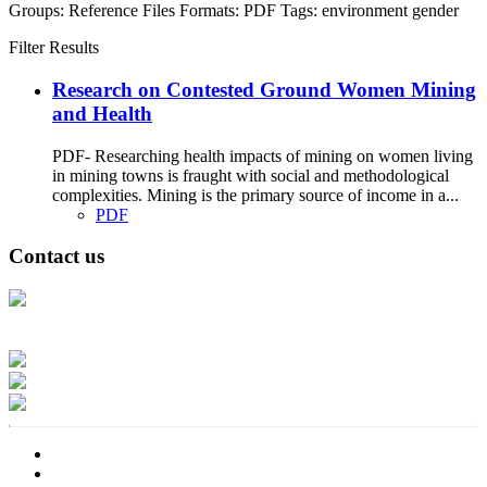
Groups:
Reference Files
Formats:
PDF
Tags:
environment
gender
Filter Results
Research on Contested Ground Women Mining
and Health
PDF- Researching health impacts of mining on women living
in mining towns is fraught with social and methodological
complexities. Mining is the primary source of income in a...
PDF
Contact us
Address: Ашигт малтмал, газрын тосны газар, Монгол Улс, Улаанбаатар
хот 15170, Чингэлтэй дүүрэг, Барилгачдын талбай-3, Засгийн газрын XII
байр, баруун жигүүр
Факс: 976-11-310370
Вэб админ: 976-51-263915
Цахим шуудан: info@mrpam.gov.mn