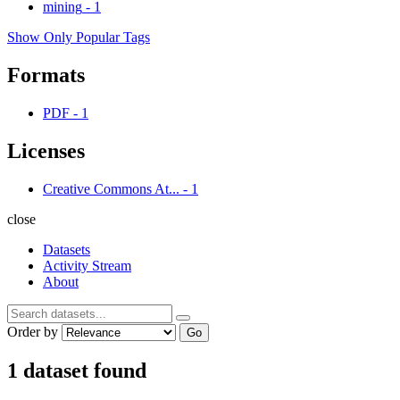
mining
-
1
Show Only Popular Tags
Formats
PDF
-
1
Licenses
Creative Commons At...
-
1
close
Datasets
Activity Stream
About
Order by
Go
1 dataset found